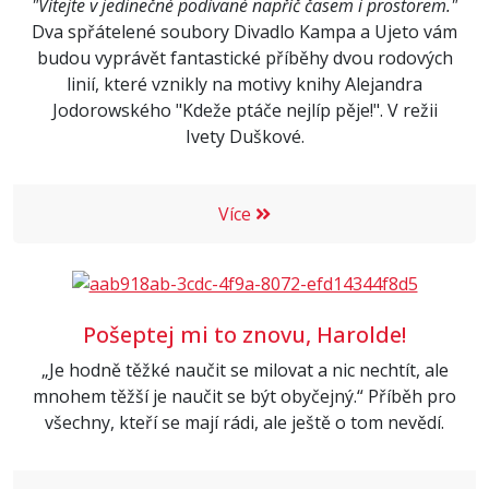
"Vítejte v jedinečné podívané napříč časem i prostorem."
Dva spřátelené soubory Divadlo Kampa a Ujeto vám
budou vyprávět fantastické příběhy dvou rodových
linií, které vznikly na motivy knihy Alejandra
Jodorowského "Kdeže ptáče nejlíp pěje!". V režii
Ivety Duškové.
Více
Pošeptej mi to znovu, Harolde!
„Je hodně těžké naučit se milovat a nic nechtít, ale
mnohem těžší je naučit se být obyčejný.“ Příběh pro
všechny, kteří se mají rádi, ale ještě o tom nevědí.