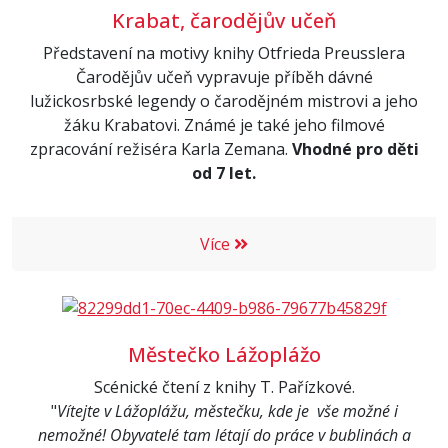
Krabat, čarodějův učeň
Představení na motivy knihy Otfrieda Preusslera
Čarodějův učeň vypravuje příběh dávné
lužickosrbské legendy o čarodějném mistrovi a jeho
žáku Krabatovi. Známé je také jeho filmové
zpracování režiséra Karla Zemana.
Vhodné pro děti
od 7 let.
Více
Městečko Lážoplážo
Scénické čtení z knihy T. Pařízkové.
"
Vítejte v Lážoplážu, městečku, kde je vše možné i
nemožné! Obyvatelé tam létají do práce v bublinách a