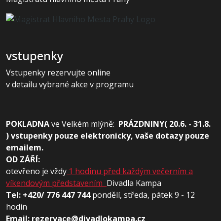
vstupenky
Vstupenky rezervujte online
v detailu vybrané akce v programu
POKLADNA
ve
Velkém mlýně:
PRÁZDNINY( 20.6. - 31.8.
) vstupenky pouze elektronicky, vaše dotazy pouze
emailem.
OD ZÁŘÍ:
otevřeno je vždy
1 hodinu před každým večerním a
víkendovým představením
Divadla Kampa
Tel: +420/ 776 447 744
pondělí, středa, pátek 9 - 12
hodin
Email: rezervace@divadlokampa.cz