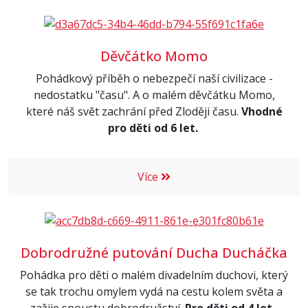
Děvčátko Momo
Pohádkový příběh o nebezpečí naší civilizace -
nedostatku "času". A o malém děvčátku Momo,
které náš svět zachrání před Zloději času.
Vhodné
pro děti od 6 let.
Více
Dobrodružné putování Ducha Ducháčka
Pohádka pro děti o malém divadelním duchovi, který
se tak trochu omylem vydá na cestu kolem světa a
zažije spoustu dobrodružství.
Pro děti od 4 let.