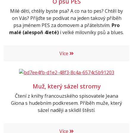
O psu PES
Milé děti, chtěly byste psa? A co na to pes? Chtěl by
on Vás? Příjďte se podívat na jeden takový příběh
psa jménem PES za domovem a přátelstvím.
Pro
malé (alespoň 4leté)
i velké milovníky psů a blues.
Více
Muž, který sázel stromy
Čtení z knihy francouzského spisovatele Jeana
Giona s hudebním podkresem. Příběh muže, který
sázel naději a sklidil štěstí.
Více