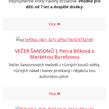
stejnojmenné knihy Pavlíny Brzákové.
Vhodné pro
děti od 7 let a dospělé diváky.
Více
VEČER ŠANSONŮ | Petra Bílková s
Markétou Burešovou
Večer šansonových melodií z různých koutů světa,
různých nálad i barev protkaný i nějakou tou
autorskou písní.
Více