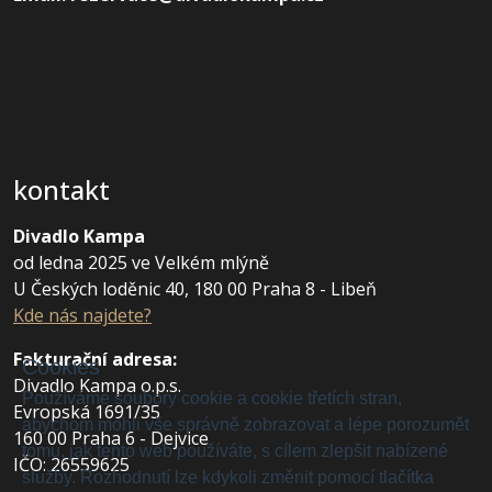
kontakt
Divadlo Kampa
od ledna 2025 ve Velkém mlýně
U Českých loděnic 40, 180 00 Praha 8 - Libeň
Kde nás najdete?
Fakturační adresa
:
Cookies
Divadlo Kampa o.p.s.
Používáme soubory cookie a cookie třetích stran,
Evropská 1691/35
abychom mohli vše správně zobrazovat a lépe porozumět
160 00 Praha 6 - Dejvice
tomu, jak tento web používáte, s cílem zlepšit nabízené
IČO: 26559625
služby. Rozhodnutí lze kdykoli změnit pomocí tlačítka