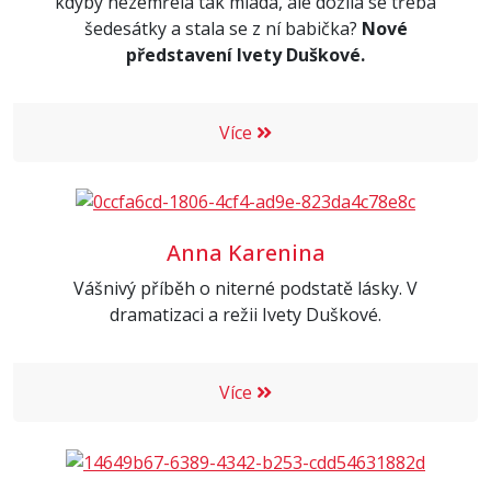
kdyby nezemřela tak mladá, ale dožila se třeba
šedesátky a stala se z ní babička?
Nové
představení Ivety Duškové.
Více
Anna Karenina
Vášnivý příběh o niterné podstatě lásky. V
dramatizaci a režii Ivety Duškové.
Více