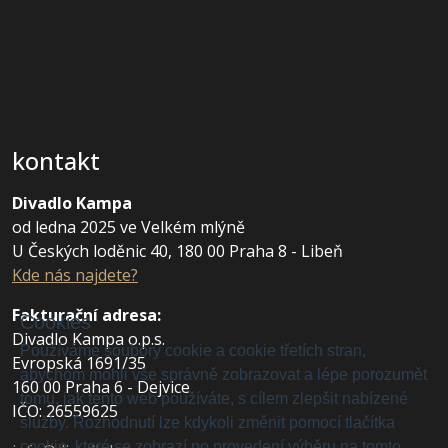
kontakt
Divadlo Kampa
od ledna 2025 ve Velkém mlýně
U Českých loděnic 40, 180 00 Praha 8 - Libeň
Kde nás najdete?
Fakturační adresa
:
Cookies
Divadlo Kampa o.p.s.
Používáme soubory cookie a cookie třetích stran,
Evropská 1691/35
abychom mohli vše správně zobrazovat a lépe porozumět
160 00 Praha 6 - Dejvice
tomu, jak tento web používáte, s cílem zlepšit nabízené
IČO: 26559625
služby. Rozhodnutí lze kdykoli změnit pomocí tlačítka
cookie, které se zobrazí po provedení výběru na tomto