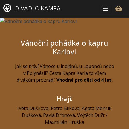
DIVADLO KAMPA
Vánoční pohádka o kapru
Karlovi
Jak se tráví Vánoce u indiánů, u Laponců nebo
v Polynésii? Cesta Kapra Karla to všem
divákům prozradí.
Vhodné pro děti od 4 let.
Hrají:
Iveta Dušková
,
Petra Bílková
,
Agáta Menšík
Dušková
,
Pavla Drtinová
,
Vojtěch Duřt /
Maxmilián Hruška