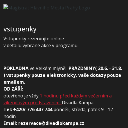
vstupenky
Vstupenky rezervujte online
v detailu vybrané akce v programu
POKLADNA
ve
Velkém mlýně:
PRÁZDNINY( 20.6. - 31.8.
) vstupenky pouze elektronicky, vaše dotazy pouze
emailem.
OD ZÁŘÍ:
otevřeno je vždy
1 hodinu před každým večerním a
víkendovým představením
Divadla Kampa
Tel: +420/ 776 447 744
pondělí, středa, pátek 9 - 12
hodin
Email: rezervace@divadlokampa.cz