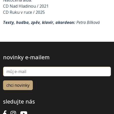
Natočená alba:
CD Nad Hladinou / 2021
CD Ruku v ruce / 2025
Texty, hudba, zpěv, klavír, akordeon:
Petra Bílková
novinky e-mailem
sledujte nás