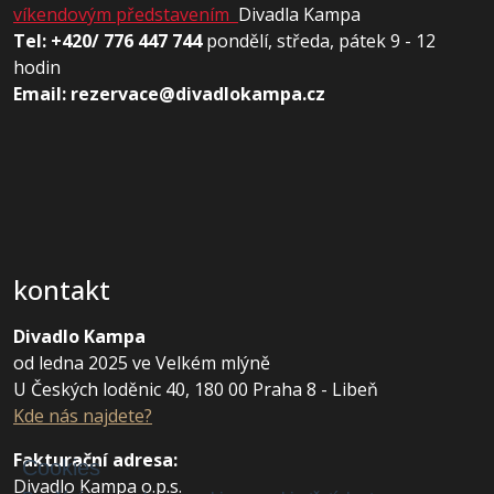
víkendovým představením
Divadla Kampa
Tel: +420/ 776 447 744
pondělí, středa, pátek 9 - 12
hodin
Email: rezervace@divadlokampa.cz
kontakt
Divadlo Kampa
od ledna 2025 ve Velkém mlýně
U Českých loděnic 40, 180 00 Praha 8 - Libeň
Kde nás najdete?
Fakturační adresa
:
Cookies
Divadlo Kampa o.p.s.