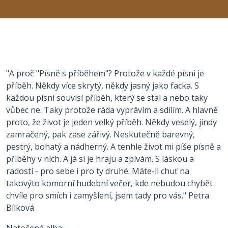
"A proč "Písně s příběhem"? Protože v každé písni je
příběh. Někdy více skrytý, někdy jasný jako facka. S
každou písní souvisí příběh, který se stal a nebo taky
vůbec ne. Taky protože ráda vyprávím a sdílím. A hlavně
proto, že život je jeden velký příběh. Někdy veselý, jindy
zamračený, pak zase zářivý. Neskutečně barevný,
pestrý, bohatý a nádherný. A tenhle život mi píše písně a
příběhy v nich. A já si je hraju a zpívám. S láskou a
radostí - pro sebe i pro ty druhé. Máte-li chuť na
takovýto komorní hudební večer, kde nebudou chybět
chvíle pro smích i zamyšlení, jsem tady pro vás." Petra
Bílková