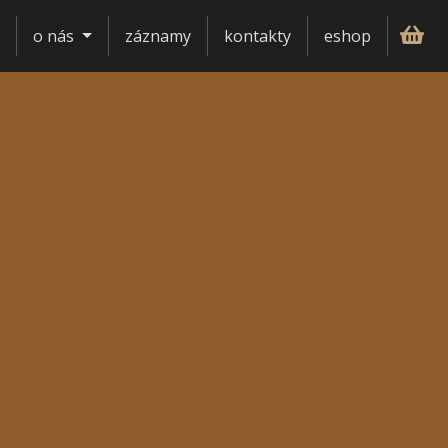
o nás
záznamy
kontakty
eshop