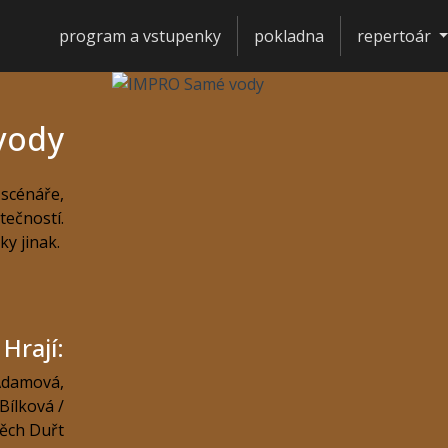
program a vstupenky
pokladna
repertoár
vody
 scénáře,
tečností.
ky jinak.
Hrají:
 Adamová
,
Bílková /
těch Duřt