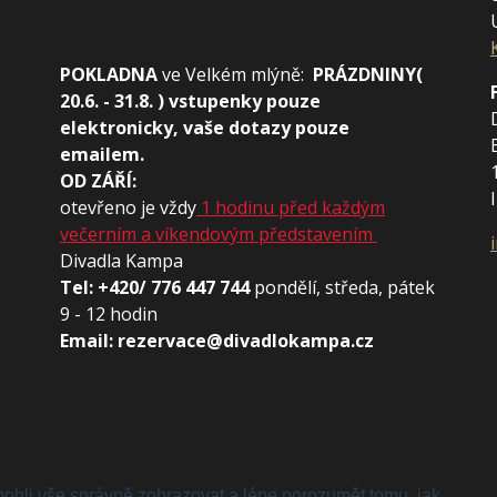
POKLADNA
ve
Velkém mlýně:
PRÁZDNINY(
20.6. - 31.8. ) vstupenky pouze
elektronicky, vaše dotazy pouze
emailem.
OD ZÁŘÍ:
otevřeno je vždy
1 hodinu před každým
večerním a víkendovým představením
Divadla Kampa
Tel: +420/ 776 447 744
pondělí, středa, pátek
9 - 12 hodin
Email: rezervace@divadlokampa.cz
ohli vše správně zobrazovat a lépe porozumět tomu, jak