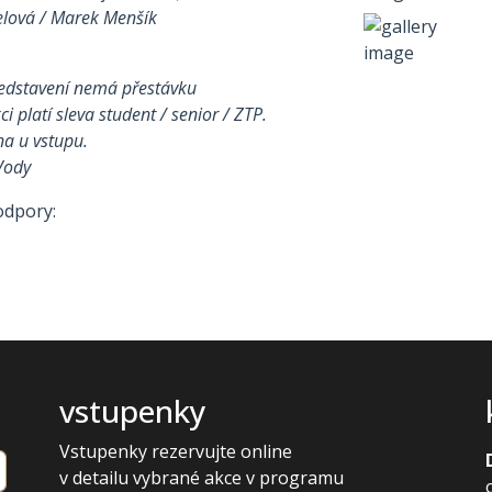
lová / Marek Menšík
ředstavení nemá přestávku
i platí sleva student / senior / ZTP.
na u vstupu.
Vody
odpory:
vstupenky
Vstupenky rezervujte online
v detailu vybrané akce v programu