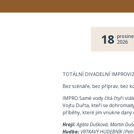
18
prosine
2026
TOTÁLNÍ DIVADELNÍ IMPROVI
Bez scénáře, bez příprav, bez ko
IMPRO Samé vody čítá čtyři stá
Vojtu Duřta, kteří se dohromady 
příběhy, které jim vnukne daný
Hrají:
Agáta Dušková, Martin Duše
Hudba:
VRTKAVÝ HUDEBNÍK (Petra 