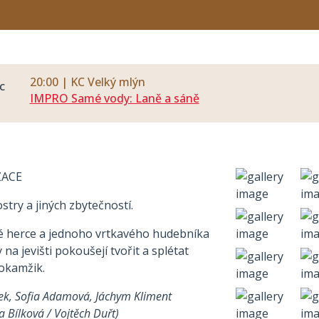
20:00 | KC Velký mlýn
c
IMPRO Samé vody: Laně a sáně
ZACE
stry a jiných zbytečností.
lé herce a jednoho vrtkavého hudebníka
na jevišti pokoušejí tvořit a splétat
 okamžik.
k, Sofia Adamová, Jáchym Kliment
Bílková / Vojtěch Duřt)