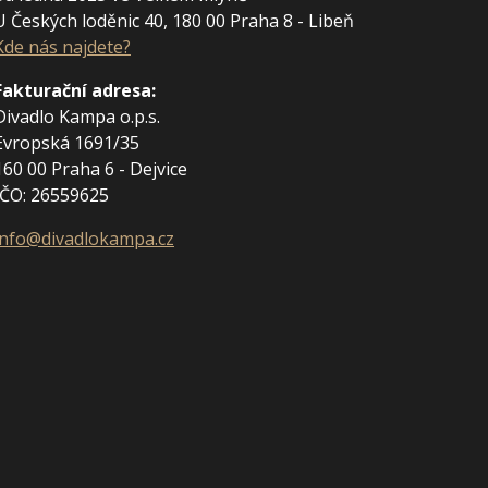
U Českých loděnic 40, 180 00 Praha 8 - Libeň
Kde nás najdete?
Fakturační adresa
:
Divadlo Kampa o.p.s.
Evropská 1691/35
160 00 Praha 6 - Dejvice
IČO: 26559625
info@divadlokampa.cz