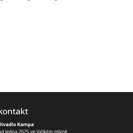
kontakt
Divadlo Kampa
od ledna 2025 ve Velkém mlýně