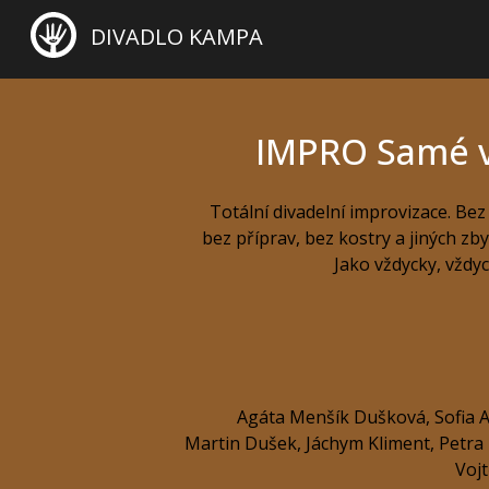
DIVADLO KAMPA
IMPRO Samé 
Totální divadelní improvizace. Bez
bez příprav, bez kostry a jiných zby
Jako vždycky, vždyc
Agáta Menšík Dušková
,
Sofia
Martin Dušek
,
Jáchym Kliment
,
Petra 
Voj