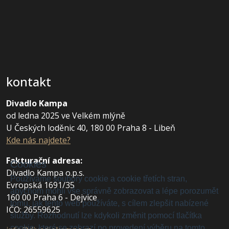
kontakt
Divadlo Kampa
od ledna 2025 ve Velkém mlýně
U Českých loděnic 40, 180 00 Praha 8 - Libeň
Kde nás najdete?
Fakturační adresa
:
Cookies
Divadlo Kampa o.p.s.
Používáme soubory cookie a cookie třetích stran,
Evropská 1691/35
abychom mohli vše správně zobrazovat a lépe porozumět
160 00 Praha 6 - Dejvice
tomu, jak tento web používáte, s cílem zlepšit nabízené
IČO: 26559625
služby. Rozhodnutí lze kdykoli změnit pomocí tlačítka
cookie, které se zobrazí po provedení výběru na tomto