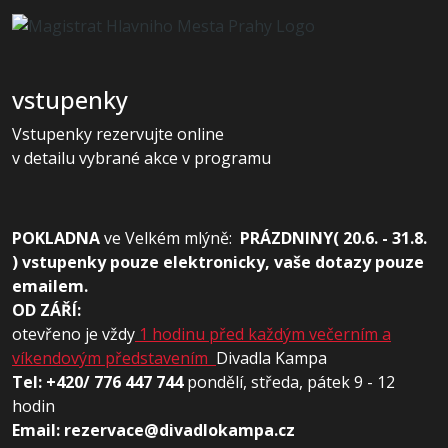
vstupenky
Vstupenky rezervujte online
v detailu vybrané akce v programu
POKLADNA
ve
Velkém mlýně:
PRÁZDNINY( 20.6. - 31.8.
) vstupenky pouze elektronicky, vaše dotazy pouze
emailem.
OD ZÁŘÍ:
otevřeno je vždy
1 hodinu před každým večerním a
víkendovým představením
Divadla Kampa
Tel: +420/ 776 447 744
pondělí, středa, pátek 9 - 12
hodin
Email: rezervace@divadlokampa.cz