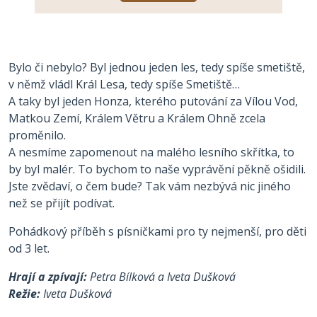
Bylo či nebylo? Byl jednou jeden les, tedy spíše smetiště,
v němž vládl Král Lesa, tedy spíše Smetiště…
A taky byl jeden Honza, kterého putování za Vílou Vod,
Matkou Zemí, Králem Větru a Králem Ohně zcela
proměnilo.
A nesmíme zapomenout na malého lesního skřítka, to
by byl malér. To bychom to naše vyprávění pěkně ošidili.
Jste zvědaví, o čem bude? Tak vám nezbývá nic jiného
než se přijít podívat.
Pohádkový příběh s písničkami pro ty nejmenší, pro děti
od 3 let.
Hrají a zpívají:
Petra Bílková a Iveta Dušková
Režie:
Iveta Dušková