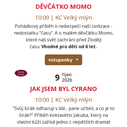
DĚVČÁTKO MOMO
10:00 | KC Velký mlýn
Pohádkový příběh o nebezpečí naší civilizace -
nedostatku "času". A o malém děvčátku Momo,
které náš svět zachrání před Zloději
času.
Vhodné pro děti od 6 let.
vstupenky
Velký
říjen
9
mlýn
2026
JAK JSEM BYL CYRANO
10:00 | KC Velký mlýn
"Svůj širák odhazuji v dál... pane učiteli, a co je to
širák?" Příběh koktavého Jakuba, který na
vlastní kůži zažívá jedno z největších dramat