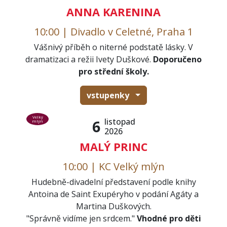
ANNA KARENINA
10:00 | Divadlo v Celetné, Praha 1
Vášnivý příběh o niterné podstatě lásky. V
dramatizaci a režii Ivety Duškové.
Doporučeno
pro střední školy.
vstupenky
Velký
listopad
6
mlýn
2026
MALÝ PRINC
10:00 | KC Velký mlýn
Hudebně-divadelní představení podle knihy
Antoina de Saint Exupéryho v podání Agáty a
Martina Duškových.
"Správně vidíme jen srdcem."
Vhodné pro děti