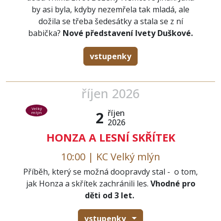
by asi byla, kdyby nezemřela tak mladá, ale
dožila se třeba šedesátky a stala se z ní
babička?
Nové představení Ivety Duškové.
vstupenky
říjen 2026
Velký
říjen
2
mlýn
2026
HONZA A LESNÍ SKŘÍTEK
10:00 | KC Velký mlýn
Příběh, který se možná doopravdy stal - o tom,
jak Honza a skřítek zachránili les.
Vhodné pro
děti od 3 let.
vstupenky