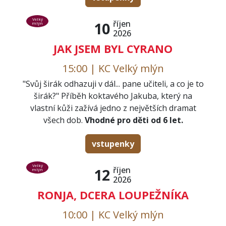
Velký
říjen
10
mlýn
2026
JAK JSEM BYL CYRANO
15:00 | KC Velký mlýn
"Svůj širák odhazuji v dál... pane učiteli, a co je to
širák?" Příběh koktavého Jakuba, který na
vlastní kůži zažívá jedno z největších dramat
všech dob.
Vhodné pro děti od 6 let.
vstupenky
Velký
říjen
12
mlýn
2026
RONJA, DCERA LOUPEŽNÍKA
10:00 | KC Velký mlýn