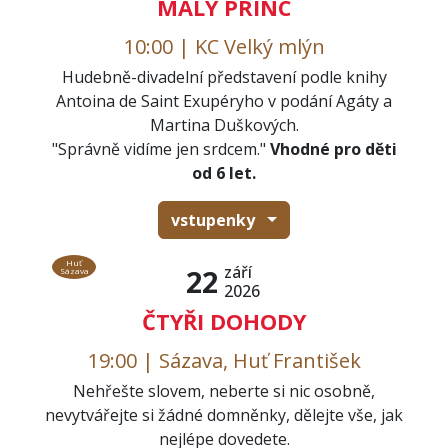
MALÝ PRINC
10:00 | KC Velký mlýn
Hudebně-divadelní představení podle knihy
Antoina de Saint Exupéryho v podání Agáty a
Martina Duškových.
"Správně vidíme jen srdcem."
Vhodné pro děti
od 6 let.
vstupenky
Huť
září
22
Sázava
2026
ČTYŘI DOHODY
19:00 | Sázava, Huť František
Nehřešte slovem, neberte si nic osobně,
nevytvářejte si žádné domněnky, dělejte vše, jak
nejlépe dovedete.