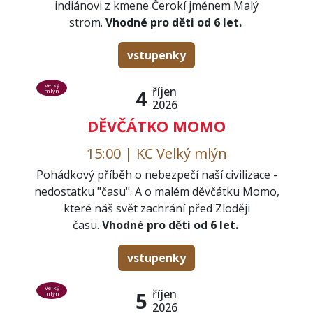
indiánovi z kmene Čerokí jménem Malý
strom.
Vhodné pro děti od 6 let.
vstupenky
Velký
říjen
4
mlýn
2026
DĚVČÁTKO MOMO
15:00 | KC Velký mlýn
Pohádkový příběh o nebezpečí naší civilizace -
nedostatku "času". A o malém děvčátku Momo,
které náš svět zachrání před Zloději
času.
Vhodné pro děti od 6 let.
vstupenky
Velký
říjen
5
mlýn
2026