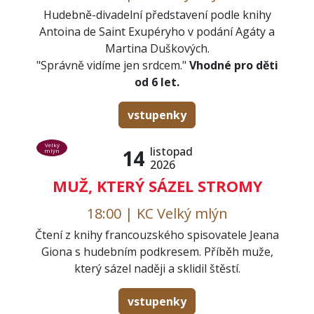
Hudebně-divadelní představení podle knihy
Antoina de Saint Exupéryho v podání Agáty a
Martina Duškových.
"Správně vidíme jen srdcem."
Vhodné pro děti
od 6 let.
vstupenky
Velký
listopad
14
mlýn
2026
MUŽ, KTERÝ SÁZEL STROMY
18:00 | KC Velký mlýn
Čtení z knihy francouzského spisovatele Jeana
Giona s hudebním podkresem. Příběh muže,
který sázel naději a sklidil štěstí.
vstupenky