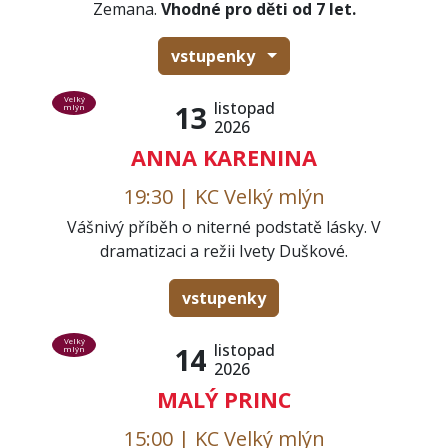
Zemana.
Vhodné pro děti od 7 let.
vstupenky
Velký
listopad
13
mlýn
2026
ANNA KARENINA
19:30 | KC Velký mlýn
Vášnivý příběh o niterné podstatě lásky. V
dramatizaci a režii Ivety Duškové.
vstupenky
Velký
listopad
14
mlýn
2026
MALÝ PRINC
15:00 | KC Velký mlýn