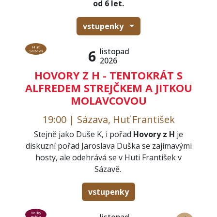
od 6 let.
vstupenky
Huť
listopad
6
Sázava
2026
HOVORY Z H - TENTOKRÁT S
ALFREDEM STREJČKEM A JITKOU
MOLAVCOVOU
19:00 | Sázava, Huť František
Stejně jako Duše K, i pořad
Hovory z H
je
diskuzní pořad Jaroslava Duška se zajímavými
hosty, ale odehrává se v Huti František v
Sázavě.
vstupenky
Velký
mlýn