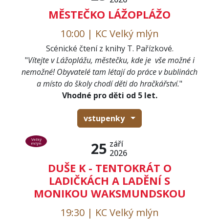
MĚSTEČKO LÁŽOPLÁŽO
10:00 | KC Velký mlýn
Scénické čtení z knihy T. Pařízkové.
"
Vítejte v Lážoplážu, městečku, kde je vše možné i
nemožné! Obyvatelé tam létají do práce v bublinách
a místo do školy chodí děti do hračkářství.
"
Vhodné pro děti od 5 let.
vstupenky
Velký
září
25
mlýn
2026
DUŠE K - TENTOKRÁT O
LADIČKÁCH A LADĚNÍ S
MONIKOU WAKSMUNDSKOU
19:30 | KC Velký mlýn