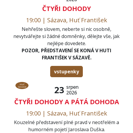
ČTYŘI DOHODY
19:00 | Sázava, Huť František
Nehřešte slovem, neberte si nic osobně,
nevytvářejte si žádné domněnky, dělejte vše, jak
nejlépe dovedete.
POZOR, PŘEDSTAVENÍ SE KONÁ V HUTI
FRANTIŠEK V SÁZAVĚ.
vstupenky
Huť
srpen
23
Sázava
2026
ČTYŘI DOHODY A PÁTÁ DOHODA
19:00 | Sázava, Huť František
Kouzelné představení plné pravd v neotřelém a
humorném pojetí Jaroslava Duška.