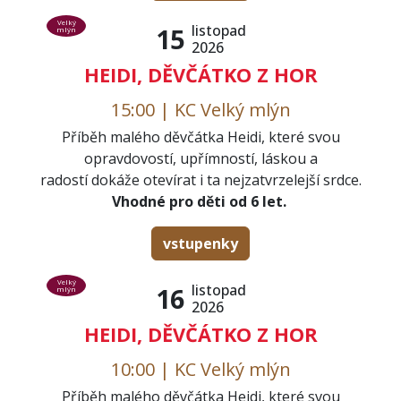
Velký
listopad
15
mlýn
2026
HEIDI, DĚVČÁTKO Z HOR
15:00 | KC Velký mlýn
Příběh malého děvčátka Heidi, které svou
opravdovostí, upřímností, láskou a
radostí dokáže otevírat i ta nejzatvrzelejší srdce.
Vhodné pro děti od 6 let.
vstupenky
Velký
listopad
16
mlýn
2026
HEIDI, DĚVČÁTKO Z HOR
10:00 | KC Velký mlýn
Příběh malého děvčátka Heidi, které svou