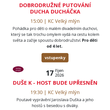
DOBRODRUŽNÉ PUTOVÁNÍ
DUCHA DUCHÁČKA
15:00 | KC Velký mlýn
Pohádka pro děti o malém divadelním duchovi,
který se tak trochu omylem vydá na cestu kolem
světa a zažije spoustu dobrodružství.
Pro děti
od 4 let.
vstupenky
Velký
říjen
17
mlýn
2026
DUŠE K - HOST BUDE UPŘESNĚN
19:30 | KC Velký mlýn
Poutavé vyprávění Jaroslava Duška a jeho
hostů s besedou s diváky.