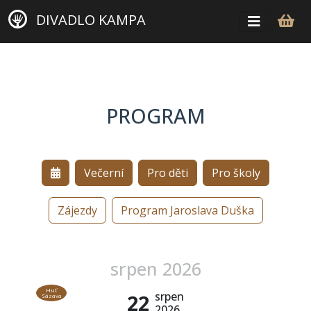
DIVADLO KAMPA
PROGRAM
Večerní
Pro děti
Pro školy
Zájezdy
Program Jaroslava Duška
srpen 2026
Huť
srpen
22
Sázava
2026