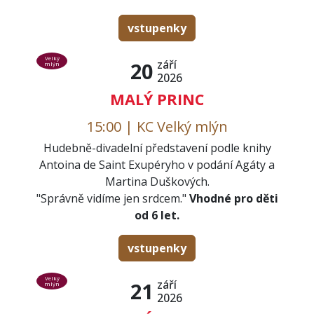
vstupenky
Velký
září
20
mlýn
2026
MALÝ PRINC
15:00 | KC Velký mlýn
Hudebně-divadelní představení podle knihy
Antoina de Saint Exupéryho v podání Agáty a
Martina Duškových.
"Správně vidíme jen srdcem."
Vhodné pro děti
od 6 let.
vstupenky
Velký
září
21
mlýn
2026