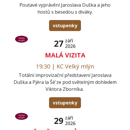
Poutavé vyprávění Jaroslava Duška a jeho
hostů s besedou s diváky.
vstupenky
Velký
září
27
mlýn
2026
MALÁ VIZITA
19:30 | KC Velký mlýn
Totální improvizační představení Jaroslava
Duška a Pjéra la Šé'ze pod světelným dohledem
Viktora Zborníka.
vstupenky
Velký
září
29
mlýn
2026