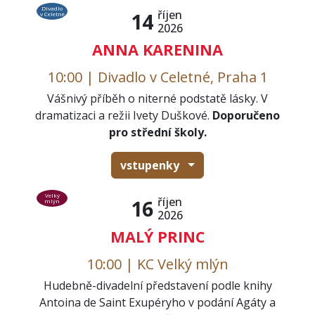
Divadlo
říjen
14
v Celetné
2026
ANNA KARENINA
10:00 | Divadlo v Celetné, Praha 1
Vášnivý příběh o niterné podstatě lásky. V
dramatizaci a režii Ivety Duškové.
Doporučeno
pro střední školy.
vstupenky
Velký
říjen
16
mlýn
2026
MALÝ PRINC
10:00 | KC Velký mlýn
Hudebně-divadelní představení podle knihy
Antoina de Saint Exupéryho v podání Agáty a