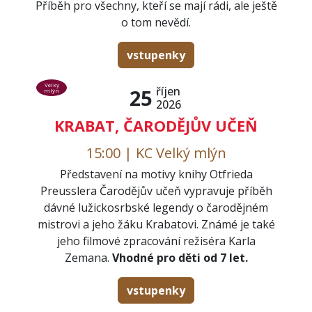
Příběh pro všechny, kteří se mají rádi, ale ještě
o tom nevědí.
vstupenky
Velký
říjen
25
mlýn
2026
KRABAT, ČARODĚJŮV UČEŇ
15:00 | KC Velký mlýn
Představení na motivy knihy Otfrieda
Preusslera Čarodějův učeň vypravuje příběh
dávné lužickosrbské legendy o čarodějném
mistrovi a jeho žáku Krabatovi. Známé je také
jeho filmové zpracování režiséra Karla
Zemana.
Vhodné pro děti od 7 let.
vstupenky