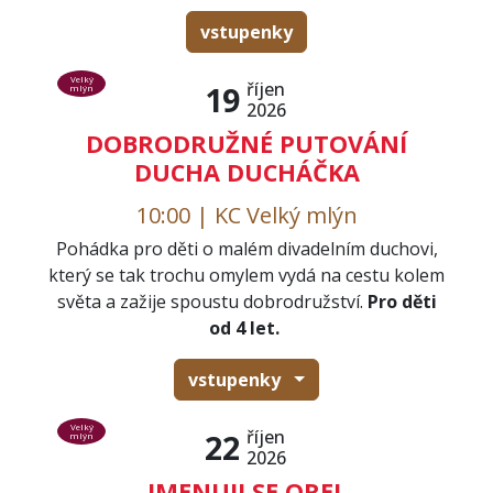
vstupenky
Velký
říjen
19
mlýn
2026
DOBRODRUŽNÉ PUTOVÁNÍ
DUCHA DUCHÁČKA
10:00 | KC Velký mlýn
Pohádka pro děti o malém divadelním duchovi,
který se tak trochu omylem vydá na cestu kolem
světa a zažije spoustu dobrodružství.
Pro děti
od 4 let.
vstupenky
Velký
říjen
22
mlýn
2026
JMENUJI SE OREL