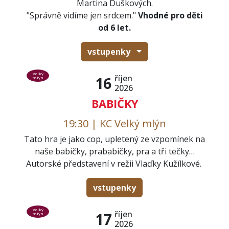
Martina Duškových.
"Správně vidíme jen srdcem."
Vhodné pro děti
od 6 let.
vstupenky
Velký
říjen
16
mlýn
2026
BABIČKY
19:30 | KC Velký mlýn
Tato hra je jako cop, upletený ze vzpomínek na
naše babičky, prababičky, pra a tři tečky…
Autorské představení v režii Vlaďky Kužílkové.
vstupenky
Velký
říjen
17
mlýn
2026