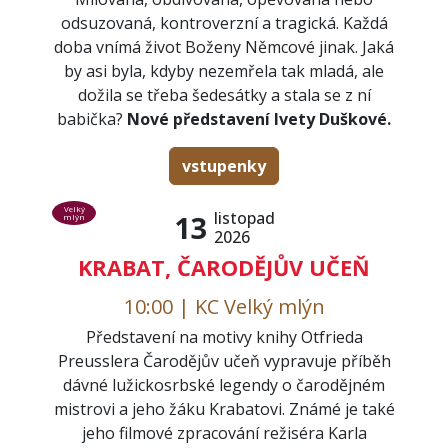
odsuzovaná, kontroverzní a tragická. Každá
doba vnímá život Boženy Němcové jinak. Jaká
by asi byla, kdyby nezemřela tak mladá, ale
dožila se třeba šedesátky a stala se z ní
babička?
Nové představení Ivety Duškové.
vstupenky
Velký
listopad
13
mlýn
2026
KRABAT, ČARODĚJŮV UČEŇ
10:00 | KC Velký mlýn
Představení na motivy knihy Otfrieda
Preusslera Čarodějův učeň vypravuje příběh
dávné lužickosrbské legendy o čarodějném
mistrovi a jeho žáku Krabatovi. Známé je také
jeho filmové zpracování režiséra Karla