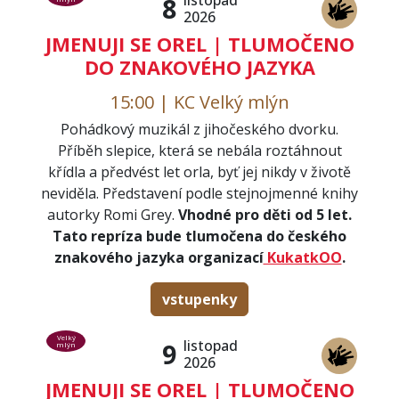
listopad
8
2026
JMENUJI SE OREL | TLUMOČENO
DO ZNAKOVÉHO JAZYKA
15:00 | KC Velký mlýn
Pohádkový muzikál z jihočeského dvorku.
Příběh slepice, která se nebála roztáhnout
křídla a předvést let orla, byť jej nikdy v životě
neviděla. Představení podle stejnojmenné knihy
autorky Romi Grey.
Vhodné pro děti od 5 let.
Tato repríza bude tlumočena do českého
znakového jazyka organizací
KukatkOO
.
vstupenky
Velký
listopad
9
mlýn
2026
JMENUJI SE OREL | TLUMOČENO