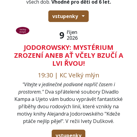
všech dob.
Vhodné pro děti od 6 let.
vstupenky
Velký
říjen
9
mlýn
2026
JODOROWSKY: MYSTÉRIUM
ZROZENÍ ANEB AŤ VČELY BZUČÍ A
LVI ŘVOU!
19:30 | KC Velký mlýn
"Vítejte v jedinečné podívané napříč časem i
prostorem."
Dva spřátelené soubory Divadlo
Kampa a Ujeto vám budou vyprávět fantastické
příběhy dvou rodových linií, které vznikly na
motivy knihy Alejandra Jodorowského "Kdeže
ptáče nejlíp pěje!". V režii Ivety Duškové.
vstupenky