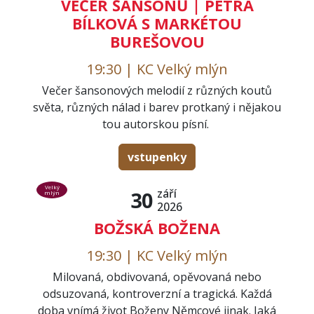
VEČER ŠANSONŮ | PETRA
BÍLKOVÁ S MARKÉTOU
BUREŠOVOU
19:30 | KC Velký mlýn
Večer šansonových melodií z různých koutů
světa, různých nálad i barev protkaný i nějakou
tou autorskou písní.
vstupenky
Velký
září
30
mlýn
2026
BOŽSKÁ BOŽENA
19:30 | KC Velký mlýn
Milovaná, obdivovaná, opěvovaná nebo
odsuzovaná, kontroverzní a tragická. Každá
doba vnímá život Boženy Němcové jinak. Jaká