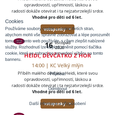
opravdovostí, upřímností, láskou a
radostí dokáže otevírat i ta nejzatvrzelejší srdce.
Vhodné pro děti od 6 let.
Cookies
Používáme soubory cookie a cookie třetích stran,
vstupenky
abychom mohli vše správně zobrazovat a lépe porozumět
tomu, jak tento web používáte, s cílem zlepšit nabízené
Velký
listopad
16
mlýn
2026
služby. Rozhodnutí lze kdykoli změnit pomocí tlačítka
cookie, které se zobrazí po provedení výběru na tomto
HEIDI, DĚVČÁTKO Z HOR
banneru.
14:00 | KC Velký mlýn
Příběh malého děvčátka Heidi, které svou
Přijmout
opravdovostí, upřímností, láskou a
radostí dokáže otevírat i ta nejzatvrzelejší srdce.
Odmítnout
Vhodné pro děti od 6 let.
vstupenky
Další informace a přizpůsobení
Velký