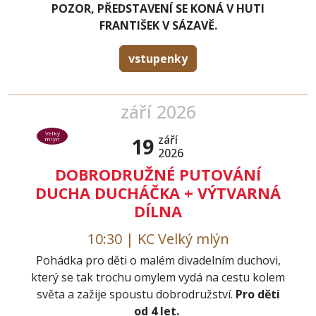
POZOR, PŘEDSTAVENÍ SE KONÁ V HUTI
FRANTIŠEK V SÁZAVĚ.
vstupenky
září 2026
Velký
září
19
mlýn
2026
DOBRODRUŽNÉ PUTOVÁNÍ
DUCHA DUCHÁČKA + VÝTVARNÁ
DÍLNA
10:30 | KC Velký mlýn
Pohádka pro děti o malém divadelním duchovi,
který se tak trochu omylem vydá na cestu kolem
světa a zažije spoustu dobrodružství.
Pro děti
od 4 let.