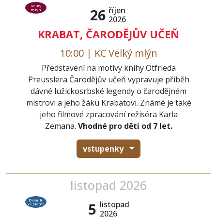
Velký
říjen
26
mlýn
2026
KRABAT, ČARODĚJŮV UČEŇ
10:00 | KC Velký mlýn
Představení na motivy knihy Otfrieda
Preusslera Čarodějův učeň vypravuje příběh
dávné lužickosrbské legendy o čarodějném
mistrovi a jeho žáku Krabatovi. Známé je také
jeho filmové zpracování režiséra Karla
Zemana.
Vhodné pro děti od 7 let.
vstupenky
listopad 2026
Divadlo
listopad
5
v Celetné
2026