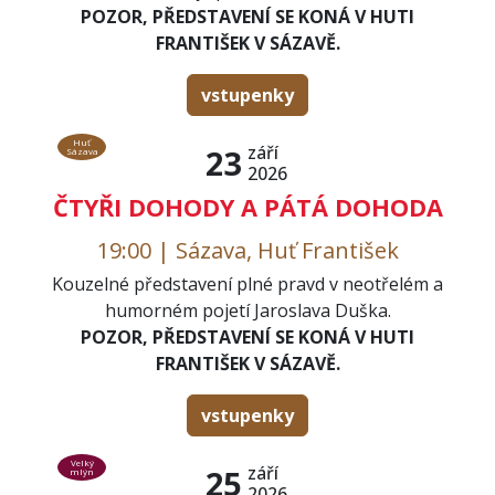
POZOR, PŘEDSTAVENÍ SE KONÁ V HUTI
FRANTIŠEK V SÁZAVĚ.
vstupenky
Huť
září
23
Sázava
2026
ČTYŘI DOHODY A PÁTÁ DOHODA
19:00 | Sázava, Huť František
Kouzelné představení plné pravd v neotřelém a
humorném pojetí Jaroslava Duška.
POZOR, PŘEDSTAVENÍ SE KONÁ V HUTI
FRANTIŠEK V SÁZAVĚ.
vstupenky
Velký
září
25
mlýn
2026