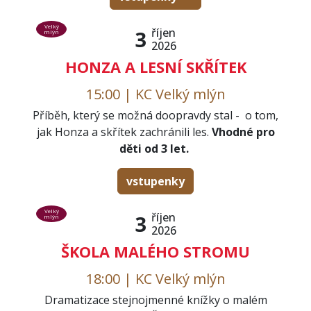
Velký
říjen
3
mlýn
2026
HONZA A LESNÍ SKŘÍTEK
15:00 | KC Velký mlýn
Příběh, který se možná doopravdy stal - o tom,
jak Honza a skřítek zachránili les.
Vhodné pro
děti od 3 let.
vstupenky
Velký
říjen
3
mlýn
2026
ŠKOLA MALÉHO STROMU
18:00 | KC Velký mlýn
Dramatizace stejnojmenné knížky o malém