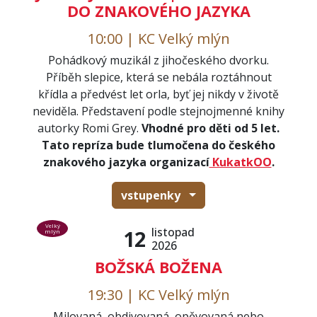
DO ZNAKOVÉHO JAZYKA
10:00 | KC Velký mlýn
Pohádkový muzikál z jihočeského dvorku.
Příběh slepice, která se nebála roztáhnout
křídla a předvést let orla, byť jej nikdy v životě
neviděla. Představení podle stejnojmenné knihy
autorky Romi Grey.
Vhodné pro děti od 5 let.
Tato repríza bude tlumočena do českého
znakového jazyka organizací
KukatkOO
.
vstupenky
Velký
listopad
12
mlýn
2026
BOŽSKÁ BOŽENA
19:30 | KC Velký mlýn
Milovaná, obdivovaná, opěvovaná nebo