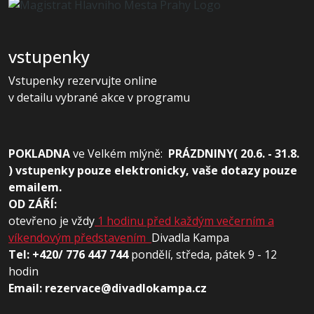
vstupenky
Vstupenky rezervujte online
v detailu vybrané akce v programu
POKLADNA
ve
Velkém mlýně:
PRÁZDNINY( 20.6. - 31.8.
) vstupenky pouze elektronicky, vaše dotazy pouze
emailem.
OD ZÁŘÍ:
otevřeno je vždy
1 hodinu před každým večerním a
víkendovým představením
Divadla Kampa
Tel: +420/ 776 447 744
pondělí, středa, pátek 9 - 12
hodin
Email: rezervace@divadlokampa.cz