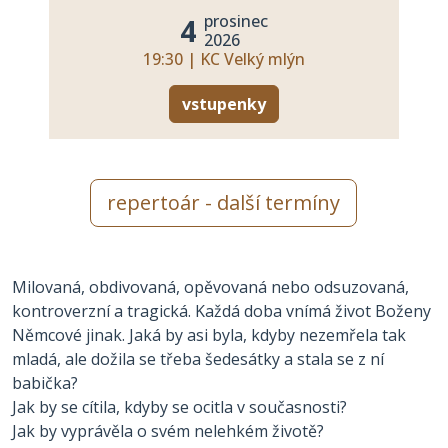
prosinec
4
2026
19:30 | KC Velký mlýn
vstupenky
repertoár - další termíny
Milovaná, obdivovaná, opěvovaná nebo odsuzovaná,
kontroverzní a tragická. Každá doba vnímá život Boženy
Němcové jinak. Jaká by asi byla, kdyby nezemřela tak
mladá, ale dožila se třeba šedesátky a stala se z ní
babička?
Jak by se cítila, kdyby se ocitla v současnosti?
Jak by vyprávěla o svém nelehkém životě?