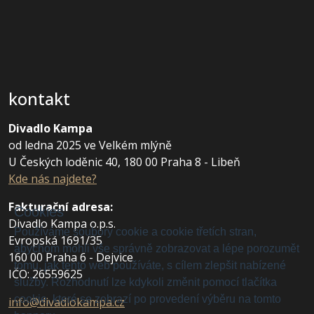
kontakt
Divadlo Kampa
od ledna 2025 ve Velkém mlýně
U Českých loděnic 40, 180 00 Praha 8 - Libeň
Kde nás najdete?
Fakturační adresa
:
Cookies
Divadlo Kampa o.p.s.
Používáme soubory cookie a cookie třetích stran,
Evropská 1691/35
abychom mohli vše správně zobrazovat a lépe porozumět
160 00 Praha 6 - Dejvice
tomu, jak tento web používáte, s cílem zlepšit nabízené
IČO: 26559625
služby. Rozhodnutí lze kdykoli změnit pomocí tlačítka
cookie, které se zobrazí po provedení výběru na tomto
info@divadlokampa.cz