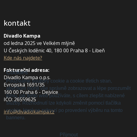
kontakt
Divadlo Kampa
od ledna 2025 ve Velkém mlýně
U Českých loděnic 40, 180 00 Praha 8 - Libeň
Kde nás najdete?
Fakturační adresa
:
Cookies
Divadlo Kampa o.p.s.
Používáme soubory cookie a cookie třetích stran,
Evropská 1691/35
abychom mohli vše správně zobrazovat a lépe porozumět
160 00 Praha 6 - Dejvice
tomu, jak tento web používáte, s cílem zlepšit nabízené
IČO: 26559625
služby. Rozhodnutí lze kdykoli změnit pomocí tlačítka
cookie, které se zobrazí po provedení výběru na tomto
info@divadlokampa.cz
banneru.
Přijmout