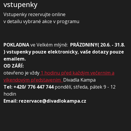
vstupenky
Vstupenky rezervujte online
v detailu vybrané akce v programu
POKLADNA
ve
Velkém mlýně:
PRÁZDNINY( 20.6. - 31.8.
) vstupenky pouze elektronicky, vaše dotazy pouze
emailem.
OD ZÁŘÍ:
otevřeno je vždy
1 hodinu před každým večerním a
víkendovým představením
Divadla Kampa
Tel: +420/ 776 447 744
pondělí, středa, pátek 9 - 12
hodin
Email: rezervace@divadlokampa.cz