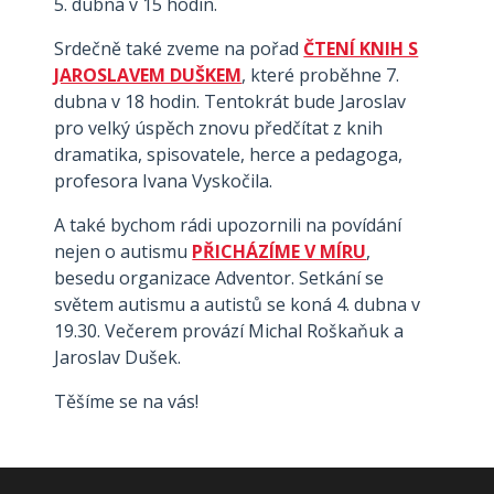
5. dubna v 15 hodin.
Srdečně také zveme na pořad
ČTENÍ KNIH S
JAROSLAVEM DUŠKEM
, které proběhne 7.
dubna v 18 hodin. Tentokrát bude Jaroslav
pro velký úspěch znovu předčítat z knih
dramatika, spisovatele, herce a pedagoga,
profesora Ivana Vyskočila.
A také bychom rádi upozornili na povídání
nejen o autismu
PŘICHÁZÍME V MÍRU
,
besedu organizace Adventor. Setkání se
světem autismu a autistů se koná 4. dubna v
19.30. Večerem provází Michal Roškaňuk a
Jaroslav Dušek.
Těšíme se na vás!