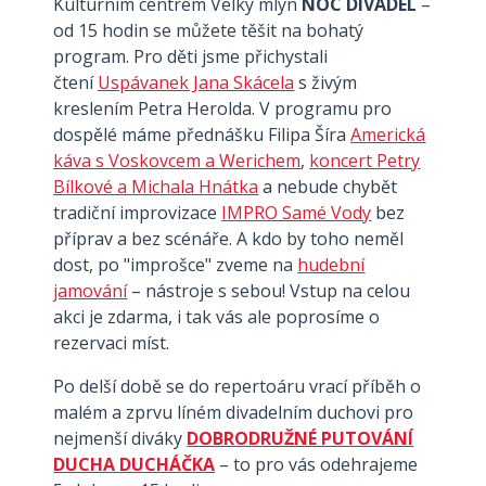
Kulturním centrem Velký mlýn
NOC DIVADEL
–
od 15 hodin se můžete těšit na bohatý
program. Pro děti jsme přichystali
čtení
Uspávanek Jana Skácela
s živým
kreslením Petra Herolda. V programu pro
dospělé máme přednášku Filipa Šíra
Americká
káva s Voskovcem a Werichem
,
koncert Petry
Bílkové a Michala Hnátka
a nebude chybět
tradiční improvizace
IMPRO Samé Vody
bez
příprav a bez scénáře. A kdo by toho neměl
dost, po "improšce" zveme na
hudební
jamování
– nástroje s sebou! Vstup na celou
akci je zdarma, i tak vás ale poprosíme o
rezervaci míst.
Po delší době se do repertoáru vrací příběh o
malém a zprvu líném divadelním duchovi pro
nejmenší diváky
DOBRODRUŽNÉ PUTOVÁNÍ
DUCHA DUCHÁČKA
– to pro vás odehrajeme