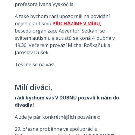
profesora Ivana Vyskočila.
A také bychom rádi upozornili na povídání
nejen o autismu
PŘICHÁZÍME V MÍRU
,
besedu organizace Adventor. Setkání se
světem autismu a autistů se koná 4. dubna v
19.30. Večerem provází Michal Roškaňuk a
Jaroslav Dušek.
Těšíme se na vás!
Milí diváci,
rádi bychom vás V DUBNU pozvali k nám do
divadla!
A zde je pár konkrétnějších pozvánek:
29. března proběhne ve spolupráci s