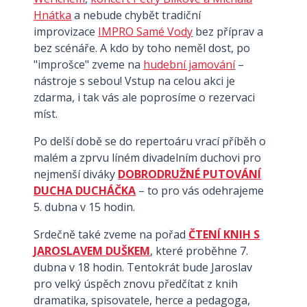
Hnátka
a nebude chybět tradiční
improvizace
IMPRO Samé Vody
bez příprav a
bez scénáře. A kdo by toho neměl dost, po
"improšce" zveme na
hudební jamování
–
nástroje s sebou! Vstup na celou akci je
zdarma, i tak vás ale poprosíme o rezervaci
míst.
Po delší době se do repertoáru vrací příběh o
malém a zprvu líném divadelním duchovi pro
nejmenší diváky
DOBRODRUŽNÉ PUTOVÁNÍ
DUCHA DUCHÁČKA
– to pro vás odehrajeme
5. dubna v 15 hodin.
Srdečně také zveme na pořad
ČTENÍ KNIH S
JAROSLAVEM DUŠKEM
, které proběhne 7.
dubna v 18 hodin. Tentokrát bude Jaroslav
pro velký úspěch znovu předčítat z knih
dramatika, spisovatele, herce a pedagoga,