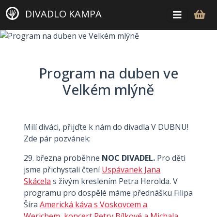
DIVADLO KAMPA
Program na duben ve
Velkém mlýně
Milí diváci, přijďte k nám do divadla V DUBNU!
Zde pár pozvánek:
29. března proběhne
NOC DIVADEL.
Pro děti
jsme přichystali čtení
Uspávanek Jana
Skácela
s živým kreslením Petra Herolda. V
programu pro dospělé máme přednášku Filipa
Šíra
Americká káva s Voskovcem a
Werichem
,
koncert Petry Bílkové a Michala