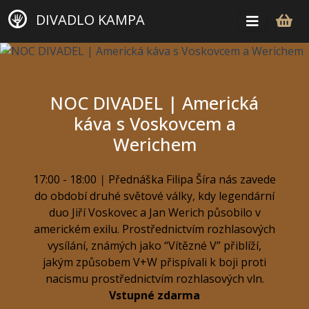
DIVADLO KAMPA
NOC DIVADEL | Americká
káva s Voskovcem a
Werichem
17:00 - 18:00
|
Přednáška Filipa Šíra nás zavede
do období druhé světové války, kdy legendární
duo Jiří Voskovec a Jan Werich působilo v
americkém exilu. Prostřednictvím rozhlasových
vysílání, známých jako “Vítězné V” přiblíží,
jakým způsobem V+W přispívali k boji proti
nacismu prostřednictvím rozhlasových vln.
Vstupné zdarma