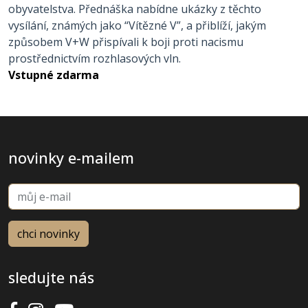
obyvatelstva. Přednáška nabídne ukázky z těchto
vysílání, známých jako “Vítězné V”, a přiblíží, jakým
způsobem V+W přispívali k boji proti nacismu
prostřednictvím rozhlasových vln.
Vstupné zdarma
novinky e-mailem
sledujte nás