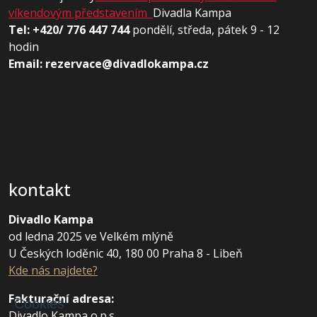
víkendovým představením
Divadla Kampa
Tel: +420/ 776 447 744
pondělí, středa, pátek 9 - 12
hodin
Email: rezervace@divadlokampa.cz
kontakt
Divadlo Kampa
od ledna 2025 ve Velkém mlýně
U Českých loděnic 40, 180 00 Praha 8 - Libeň
Kde nás najdete?
Fakturační adresa
:
Cookies
Divadlo Kampa o.p.s.