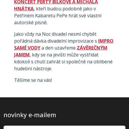
KONCERT PERTY BÍLKOVÉ A MICHALA
HNÁTKA
, kteří budou podobně jako v
Petřiném Kabaretu PePe hrát své vlastní
autorské písně.
Jako vždy na Noc divadel nesmí chybět
pořádná dávka divadelní improvizace s
IMPRO
SAMÉ VODY
a den uzavřeme
ZÁVĚREČNÝM
JAMEM
, kdy se na jevišti může vystřídat
kdokoli s chutí zahrát si společně na oblíbené
hudební nástroje.
Těšíme se na vás!
novinky e-mailem