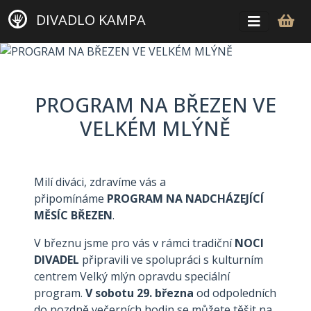
DIVADLO KAMPA
PROGRAM NA BŘEZEN VE
VELKÉM MLÝNĚ
Milí diváci, zdravíme vás a
připomínáme
PROGRAM NA NADCHÁZEJÍCÍ
MĚSÍC BŘEZEN
.
V březnu jsme pro vás v rámci tradiční
NOCI
DIVADEL
připravili ve spolupráci s kulturním
centrem Velký mlýn opravdu speciální
program.
V sobotu 29. března
od odpoledních
do pozdně večerních hodin se můžete těšit na