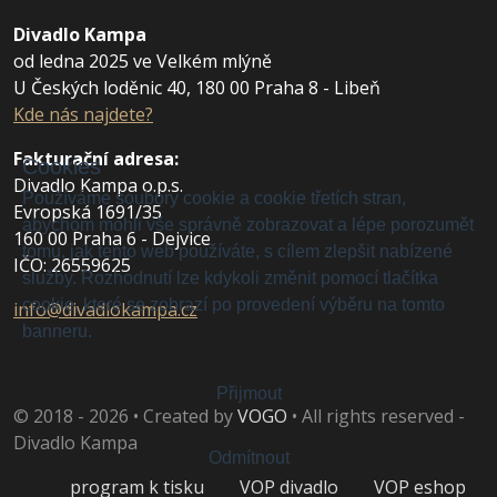
Divadlo Kampa
od ledna 2025 ve Velkém mlýně
U Českých loděnic 40, 180 00 Praha 8 - Libeň
Kde nás najdete?
Fakturační adresa
:
Cookies
Divadlo Kampa o.p.s.
Používáme soubory cookie a cookie třetích stran,
Evropská 1691/35
abychom mohli vše správně zobrazovat a lépe porozumět
160 00 Praha 6 - Dejvice
tomu, jak tento web používáte, s cílem zlepšit nabízené
IČO: 26559625
služby. Rozhodnutí lze kdykoli změnit pomocí tlačítka
cookie, které se zobrazí po provedení výběru na tomto
info@divadlokampa.cz
banneru.
Přijmout
© 2018 - 2026 • Created by
VOGO
• All rights reserved -
Divadlo Kampa
Odmítnout
program k tisku
VOP divadlo
VOP eshop