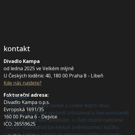
kontakt
Divadlo Kampa
od ledna 2025 ve Velkém mlýně
U Českých loděnic 40, 180 00 Praha 8 - Libeň
Kde nás najdete?
Fakturační adresa
:
Cookies
Divadlo Kampa o.p.s.
Používáme soubory cookie a cookie třetích stran,
Evropská 1691/35
abychom mohli vše správně zobrazovat a lépe porozumět
160 00 Praha 6 - Dejvice
tomu, jak tento web používáte, s cílem zlepšit nabízené
IČO: 26559625
služby. Rozhodnutí lze kdykoli změnit pomocí tlačítka
cookie, které se zobrazí po provedení výběru na tomto