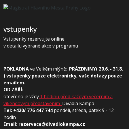
vstupenky
Vstupenky rezervujte online
v detailu vybrané akce v programu
POKLADNA
ve
Velkém mlýně:
PRÁZDNINY( 20.6. - 31.8.
) vstupenky pouze elektronicky, vaše dotazy pouze
emailem.
OD ZÁŘÍ:
otevřeno je vždy
1 hodinu před každým večerním a
víkendovým představením
Divadla Kampa
Tel: +420/ 776 447 744
pondělí, středa, pátek 9 - 12
hodin
Email: rezervace@divadlokampa.cz