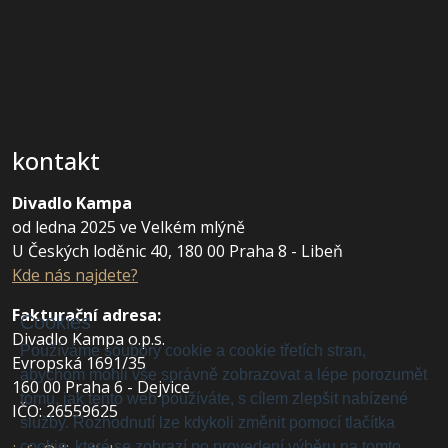
kontakt
Divadlo Kampa
od ledna 2025 ve Velkém mlýně
U Českých loděnic 40, 180 00 Praha 8 - Libeň
Kde nás najdete?
Fakturační adresa
:
Cookies
Divadlo Kampa o.p.s.
Používáme soubory cookie a cookie třetích stran,
Evropská 1691/35
abychom mohli vše správně zobrazovat a lépe porozumět
160 00 Praha 6 - Dejvice
tomu, jak tento web používáte, s cílem zlepšit nabízené
IČO: 26559625
služby. Rozhodnutí lze kdykoli změnit pomocí tlačítka
cookie, které se zobrazí po provedení výběru na tomto