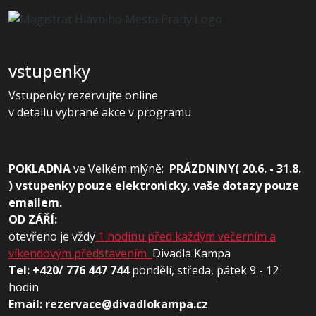
vstupenky
Vstupenky rezervujte online
v detailu vybrané akce v programu
POKLADNA
ve
Velkém mlýně:
PRÁZDNINY( 20.6. - 31.8.
) vstupenky pouze elektronicky, vaše dotazy pouze
emailem.
OD ZÁŘÍ:
otevřeno je vždy
1 hodinu před každým večerním a
víkendovým představením
Divadla Kampa
Tel: +420/ 776 447 744
pondělí, středa, pátek 9 - 12
hodin
Email: rezervace@divadlokampa.cz