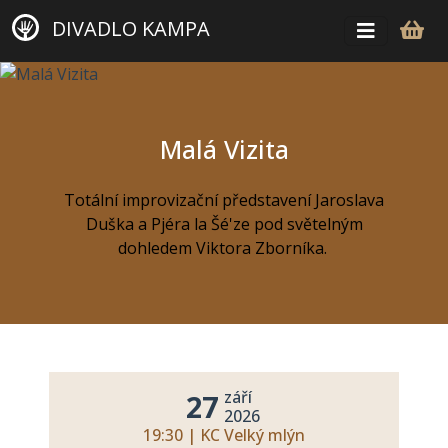
DIVADLO KAMPA
Malá Vizita
Totální improvizační představení Jaroslava
Duška a Pjéra la Šé'ze pod světelným
dohledem Viktora Zborníka.
září
27
2026
19:30 | KC Velký mlýn