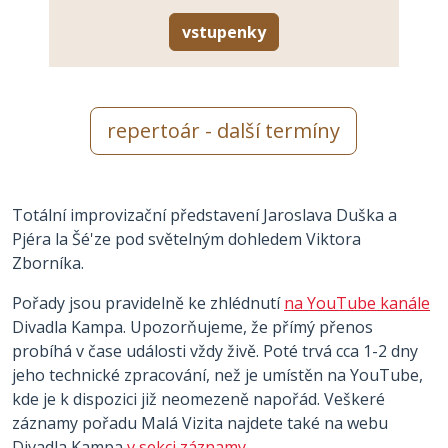
vstupenky
repertoár - další termíny
Totální improvizační představení Jaroslava Duška a
Pjéra la Šé'ze pod světelným dohledem Viktora
Zborníka.
Pořady jsou pravidelně ke zhlédnutí
na YouTube kanále
Divadla Kampa. Upozorňujeme, že přímý přenos
probíhá v čase události vždy živě. Poté trvá cca 1-2 dny
jeho technické zpracování, než je umístěn na YouTube,
kde je k dispozici již neomezeně napořád. Veškeré
záznamy pořadu Malá Vizita najdete také na webu
Divadla Kampa
v sekci záznamy
.