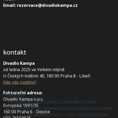
Email: rezervace@divadlokampa.cz
kontakt
Divadlo Kampa
od ledna 2025 ve Velkém mlýně
U Českých loděnic 40, 180 00 Praha 8 - Libeň
Kde nás najdete?
Fakturační adresa
:
Cookies
Divadlo Kampa o.p.s.
Používáme soubory cookie a cookie třetích stran,
Evropská 1691/35
abychom mohli vše správně zobrazovat a lépe porozumět
160 00 Praha 6 - Dejvice
tomu, jak tento web používáte, s cílem zlepšit nabízené
IČO: 26559625