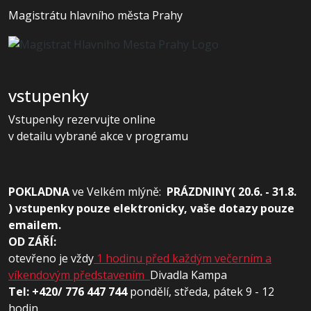
Magistrátu hlavního města Prahy
vstupenky
Vstupenky rezervujte online
v detailu vybrané akce v programu
POKLADNA
ve
Velkém mlýně:
PRÁZDNINY( 20.6. - 31.8.
) vstupenky pouze elektronicky, vaše dotazy pouze
emailem.
OD ZÁŘÍ:
otevřeno je vždy
1 hodinu před každým večerním a
víkendovým představením
Divadla Kampa
Tel: +420/ 776 447 744
pondělí, středa, pátek 9 - 12
hodin