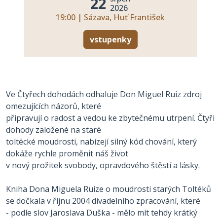
22
2026
19:00 | Sázava, Huť František
vstupenky
Ve Čtyřech dohodách odhaluje Don Miguel Ruiz zdroj
omezujících názorů, které
připravují o radost a vedou ke zbytečnému utrpení. Čtyři
dohody založené na staré
toltécké moudrosti, nabízejí silný kód chování, který
dokáže rychle proměnit náš život
v nový prožitek svobody, opravdového štěstí a lásky.
Kniha Dona Miguela Ruize o moudrosti starých Toltéků
se dočkala v říjnu 2004 divadelního zpracování, které
- podle slov Jaroslava Duška - mělo mít tehdy krátký