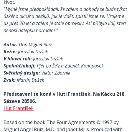
život.
"Mylně jsme předpokládali, že zájem o dohody se bude týkat
úzkého okruhu diváků. Jak je vidět, spletli jsme se. Hrajeme
už přes 20 let a zájem je stále obrovský. Asi přibylo lidí, kteří
nenosí nálepku normální."
Autor:
Don Miguel Ruiz
Režie:
Jaroslav Dušek
V hlavní roli:
Jaroslav Dušek
Spoluúčinkují:
Pjér La Šé'z a Zdeněk Konopásek
Světelný design:
Viktor Zborník
Zvuk:
Martin Dušek
Představení se koná v Huti František, Na Kácku 218,
Sázava 28506.
Huť František
Based on the book The Four Agreements © 1997 by
Miguel Angel Ruiz, M.D. and Janet Mills. Produced with