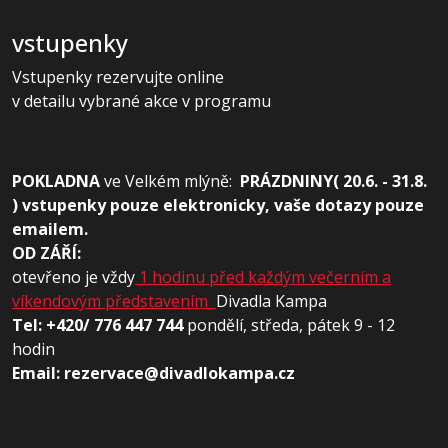
vstupenky
Vstupenky rezervujte online
v detailu vybrané akce v programu
POKLADNA
ve
Velkém mlýně:
PRÁZDNINY( 20.6. - 31.8.
) vstupenky pouze elektronicky, vaše dotazy pouze
emailem.
OD ZÁŘÍ:
otevřeno je vždy
1 hodinu před každým večerním a
víkendovým představením
Divadla Kampa
Tel: +420/ 776 447 744
pondělí, středa, pátek 9 - 12
hodin
Email: rezervace@divadlokampa.cz