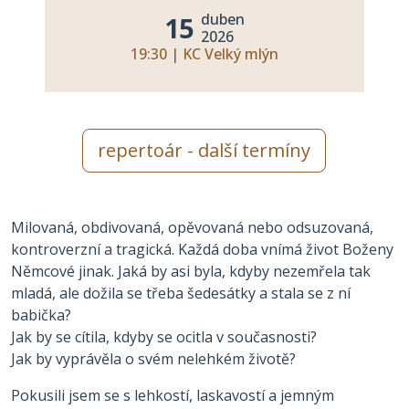
duben
15
2026
19:30 | KC Velký mlýn
repertoár - další termíny
Milovaná, obdivovaná, opěvovaná nebo odsuzovaná,
kontroverzní a tragická. Každá doba vnímá život Boženy
Němcové jinak. Jaká by asi byla, kdyby nezemřela tak
mladá, ale dožila se třeba šedesátky a stala se z ní
babička?
Jak by se cítila, kdyby se ocitla v současnosti?
Jak by vyprávěla o svém nelehkém životě?
Pokusili jsem se s lehkostí, laskavostí a jemným