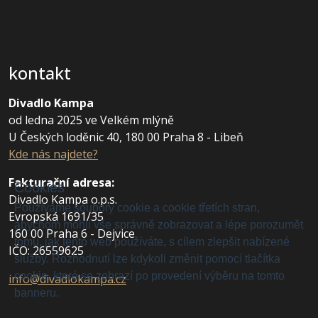
kontakt
Divadlo Kampa
od ledna 2025 ve Velkém mlýně
U Českých loděnic 40, 180 00 Praha 8 - Libeň
Kde nás najdete?
Fakturační adresa
:
Cookies
Divadlo Kampa o.p.s.
Používáme soubory cookie a cookie třetích stran,
Evropská 1691/35
abychom mohli vše správně zobrazovat a lépe porozumět
160 00 Praha 6 - Dejvice
tomu, jak tento web používáte, s cílem zlepšit nabízené
IČO: 26559625
služby. Rozhodnutí lze kdykoli změnit pomocí tlačítka
cookie, které se zobrazí po provedení výběru na tomto
info@divadlokampa.cz
banneru.