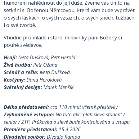
humorem nahlédnout do její duše. Zveme vás tímto na
setkání s Boženou Němcovou, která vám bude vyprávět
o svých láskách, o svých vztazích, o svých snech, tužbách
i o své tvorbě.
Vhodné pro mladé i staré, milovníky paní Boženy či
pouhé zvědavce.
Hrají:
Iveta Dušková, Petr Herold
Živá hudba:
Petr Ožana
Scénář a režie:
Iveta Dušková
Kostýmy:
Dana Heroldová
Světelný design:
Marek Menšík
Délka představení:
cca 110 minut včetně přestávky
Zvýhodněné vstupné:
Na tuto akci platí sleva student /
senior / ZTP. Průkazka o slevě bude kontrolována u vstupu.
Premiéra představení:
15.4.2026
Divadelní soubor:
Divadlo Kampa