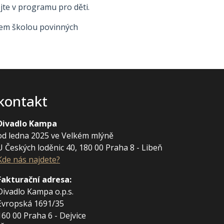
ejte v programu pro děti.
všem školou povinných
kontakt
Divadlo Kampa
od ledna 2025 ve Velkém mlýně
U Českých loděnic 40, 180 00 Praha 8 - Libeň
Kde nás najdete?
Fakturační adresa
:
Divadlo Kampa o.p.s.
Evropská 1691/35
160 00 Praha 6 - Dejvice