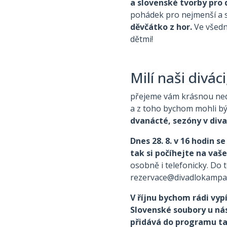
a slovenské tvorby pro 
pohádek pro nejmenší a 
děvčátko z hor.
Ve všední
dětmi!
Milí naši divác
přejeme vám krásnou nedě
a z toho bychom mohli bý
dvanácté, sezóny v div
Dnes 28. 8. v 16 hodin s
tak si počíhejte na vaš
osobně i telefonicky. Do 
rezervace@divadlokampa.
V říjnu bychom rádi vypí
Slovenské soubory u nás
přidává do programu tak