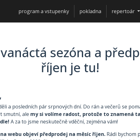
program a vstupenky
pokladna
repertoár
dvanáctá sezóna a předp
říjen je tu!
i,
li a posledních pár srpnových dní. Do rán a večerů se poma
t smutní, ale
my si volíme radost, protože to znamená tak
adle!
A za to jsme neskutečně vděční, zejména vám!
e na webu objeví předprodej na měsíc říjen.
Rádi bychom p