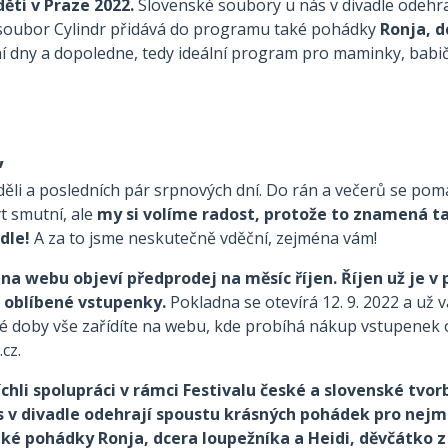
děti v Praze 2022.
Slovenské soubory u nás v divadle odehr
soubor Cylindr přidává do programu také pohádky
Ronja, d
 dny a dopoledne, tedy ideální program pro maminky, babičky
i,
li a posledních pár srpnových dní. Do rán a večerů se poma
t smutní, ale
my si volíme radost, protože to znamená tak
adle!
A za to jsme neskutečně vděční, zejména vám!
e na webu objeví předprodej na měsíc říjen. Říjen už je 
e oblíbené vstupenky.
Pokladna se otevírá 12. 9. 2022 a už 
té doby vše zařídíte na webu, kde probíhá nákup vstupenek 
cz.
chli spolupráci v rámci Festivalu české a slovenské tvorb
 v divadle odehrají spoustu krásných pohádek pro nejme
é pohádky Ronja, dcera loupežníka a Heidi, děvčátko z 