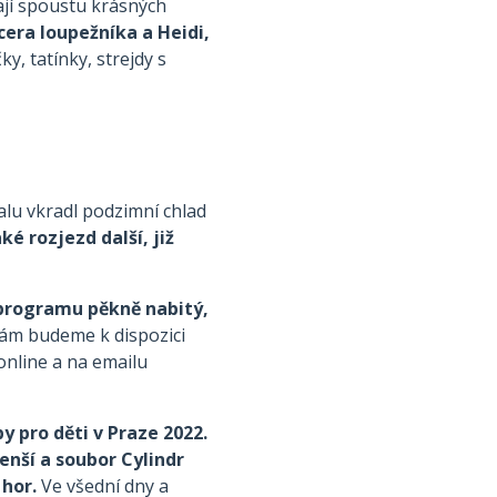
ají spoustu krásných
cera loupežníka a Heidi,
, tatínky, strejdy s
lu vkradl podzimní chlad
é rozjezd další, již
v programu pěkně nabitý,
vám budeme k dispozici
online a na emailu
y pro děti v Praze 2022.
nší a soubor Cylindr
hor.
Ve všední dny a