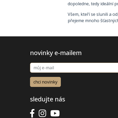
dopoledne, tedy ideální p
Všem, kteří se slunili a 
přejeme mnoho šťastnýc
novinky e-mailem
sledujte nás