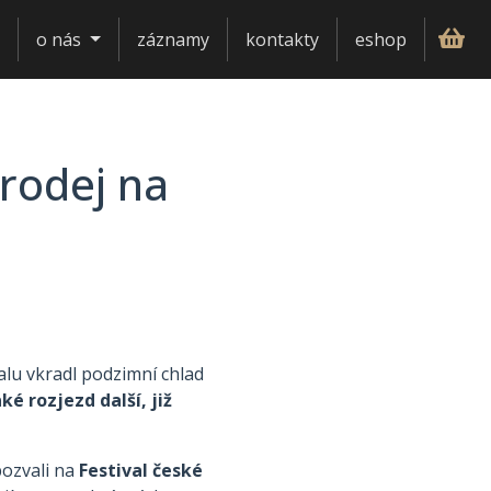
o nás
záznamy
kontakty
eshop
rodej na
lu vkradl podzimní chlad
é rozjezd další, již
ozvali na
Festival české