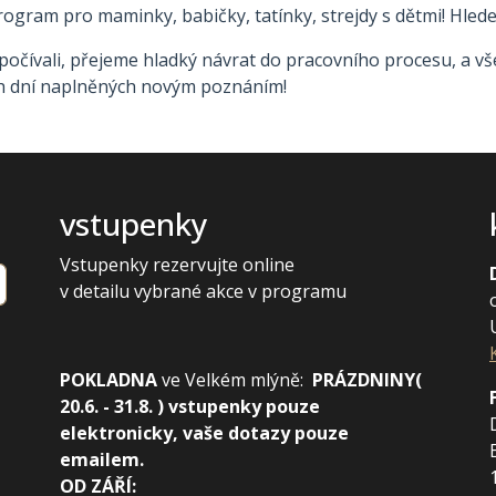
rogram pro maminky, babičky, tatínky, strejdy s dětmi! Hled
odpočívali, přejeme hladký návrat do pracovního procesu, a 
h dní naplněných novým poznáním!
vstupenky
Vstupenky rezervujte online
v detailu vybrané akce v programu
POKLADNA
ve
Velkém mlýně:
PRÁZDNINY(
20.6. - 31.8. ) vstupenky pouze
elektronicky, vaše dotazy pouze
emailem.
OD ZÁŘÍ: