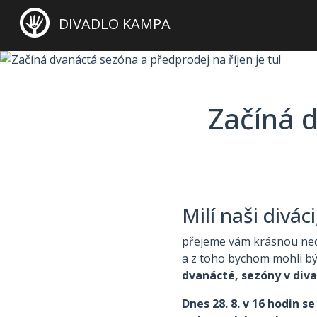
DIVADLO KAMPA
Začíná 
Milí naši divác
přejeme vám krásnou nedě
a z toho bychom mohli bý
dvanácté, sezóny v div
Dnes 28. 8. v 16 hodin s