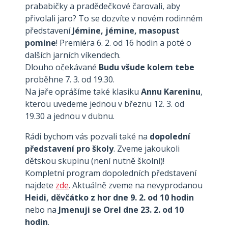
prababičky a pradědečkové čarovali, aby
přivolali jaro? To se dozvíte v novém rodinném
představení
Jémine, jémine, masopust
pomine
! Premiéra 6. 2. od 16 hodin a poté o
dalších jarních víkendech.
Dlouho očekávané
Budu všude kolem tebe
proběhne 7. 3. od 19.30.
Na jaře oprášíme také klasiku
Annu Kareninu
,
kterou uvedeme jednou v březnu 12. 3. od
19.30 a jednou v dubnu.
Rádi bychom vás pozvali také na
dopolední
představení pro školy
. Zveme jakoukoli
dětskou skupinu (není nutně školní)!
Kompletní program dopoledních představení
najdete
zde
. Aktuálně zveme na nevyprodanou
Heidi, děvčátko z hor dne 9. 2. od 10 hodin
nebo na
Jmenuji se Orel dne 23. 2. od 10
hodin
.