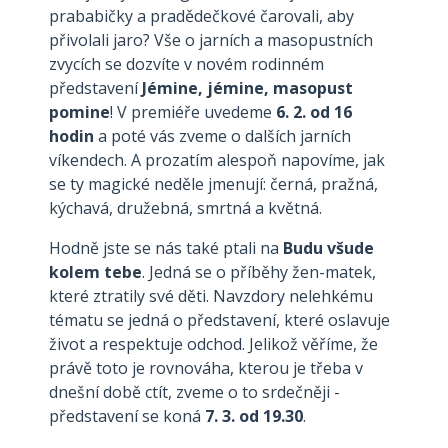
prababičky a pradědečkové čarovali, aby
přivolali jaro? Vše o jarních a masopustních
zvycích se dozvíte v novém rodinném
představení
Jémine, jémine, masopust
pomine
! V premiéře uvedeme
6. 2. od 16
hodin
a poté vás zveme o dalších jarních
víkendech. A prozatím alespoň napovíme, jak
se ty magické neděle jmenují: černá, pražná,
kýchavá, družebná, smrtná a květná.
Hodně jste se nás také ptali na
Budu všude
kolem tebe
. Jedná se o příběhy žen-matek,
které ztratily své děti. Navzdory nelehkému
tématu se jedná o představení, které oslavuje
život a respektuje odchod. Jelikož věříme, že
právě toto je rovnováha, kterou je třeba v
dnešní době ctít, zveme o to srdečněji -
představení se koná
7. 3. od 19.30
.