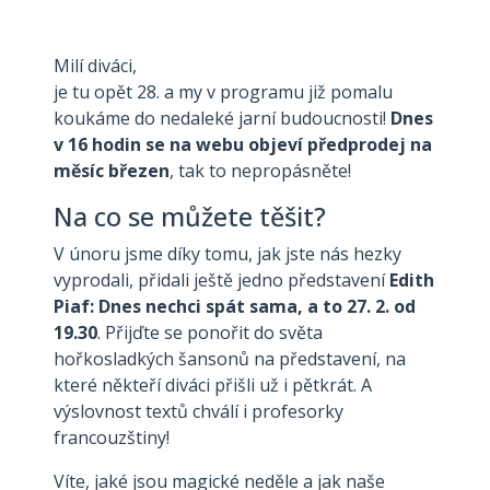
Milí diváci,
je tu opět 28. a my v programu již pomalu
koukáme do nedaleké jarní budoucnosti!
Dnes
v 16 hodin se na webu objeví předprodej na
měsíc březen
, tak to nepropásněte!
Na co se můžete těšit?
V únoru jsme díky tomu, jak jste nás hezky
vyprodali, přidali ještě jedno představení
Edith
Piaf: Dnes nechci spát sama, a to 27. 2. od
19.30
. Přijďte se ponořit do světa
hořkosladkých šansonů na představení, na
které někteří diváci přišli už i pětkrát. A
výslovnost textů chválí i profesorky
francouzštiny!
Víte, jaké jsou magické neděle a jak naše