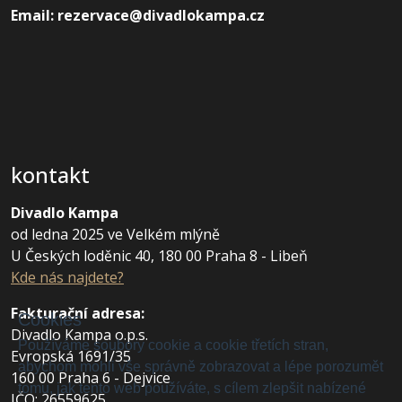
Email: rezervace@divadlokampa.cz
kontakt
Divadlo Kampa
od ledna 2025 ve Velkém mlýně
U Českých loděnic 40, 180 00 Praha 8 - Libeň
Kde nás najdete?
Fakturační adresa
:
Cookies
Divadlo Kampa o.p.s.
Používáme soubory cookie a cookie třetích stran,
Evropská 1691/35
abychom mohli vše správně zobrazovat a lépe porozumět
160 00 Praha 6 - Dejvice
tomu, jak tento web používáte, s cílem zlepšit nabízené
IČO: 26559625