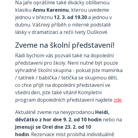
Na jaře oprášíme také divácky oblíbenou
klasiku
Annu Kareninu
, kterou uvedeme
jednou v březnu
12. 3. od 19.30
a jednou v
dubnu. Vášnivý příběh o niterné podstatě
lásky v dramatizaci a režii Ivety Duškové.
Zveme na školní představení!
Rádi bychom vás pozvali také na dopolední
představení pro školy. Není nutné být pouze
výhradně školní skupina - pokud jste maminka
/ tatínek / babička / tetička se skupinou dětí,
co chce přijít na dopolední představení ve
všední den, jste také vítáni! Kompletní
program dopoledních představení najdete
zde
.
Aktuálně zveme na nevyprodanou
Heidi,
děvčátko z hor dne 9. 2. od 10 hodin
nebo na
Jmenuji se Orel dne 23. 2. od 10
hodin
. Rezervace míst probíhá individuálně