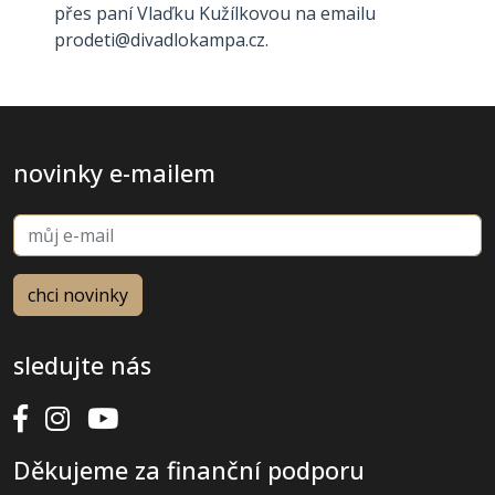
přes paní Vlaďku Kužílkovou na emailu
prodeti@divadlokampa.cz.
novinky e-mailem
sledujte nás
Děkujeme za finanční podporu