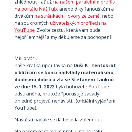
zhlédnout - ať už
na našem paralelním profilu
na portálu NášTub
, anebo díky fanouškům a
divákům
na stránkách Hovory ze země
, nebo
na soukromých
uživatelských profilech na
YouTube
. Zvolte cestu, která vám bude
nejpříjemnější a my děkujeme za pochopení!
Milí diváci,
naše krátká upoutávka na
Duši K - tentokrát
o blížícím se konci nadvlády materialismu,
dualismu dobra a zla se Stefanem Lankou
ze dne 15. 1. 2022
byla bohužel z YouTube
odstraněna, protože "porušuje zásady
ohledně projevů nenávisti." (oficiální vyjádření
YouTube).
Naštěstí nadále se dá beseda zhlédnout:
Na našem paralelním profilu na portálu