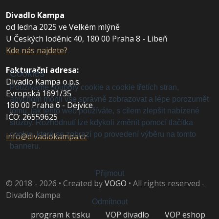
Divadlo Kampa
od ledna 2025 ve Velkém mlýně
U Českých loděnic 40, 180 00 Praha 8 - Libeň
Kde nás najdete?
Fakturační adresa
:
Cookies
Divadlo Kampa o.p.s.
Používáme soubory cookie a cookie třetích stran,
Evropská 1691/35
abychom mohli vše správně zobrazovat a lépe porozumět
160 00 Praha 6 - Dejvice
tomu, jak tento web používáte, s cílem zlepšit nabízené
IČO: 26559625
služby. Rozhodnutí lze kdykoli změnit pomocí tlačítka
cookie, které se zobrazí po provedení výběru na tomto
info@divadlokampa.cz
banneru.
Přijmout
© 2018 - 2026 • Created by
VOGO
• All rights reserved -
Divadlo Kampa
Odmítnout
program k tisku
VOP divadlo
VOP eshop