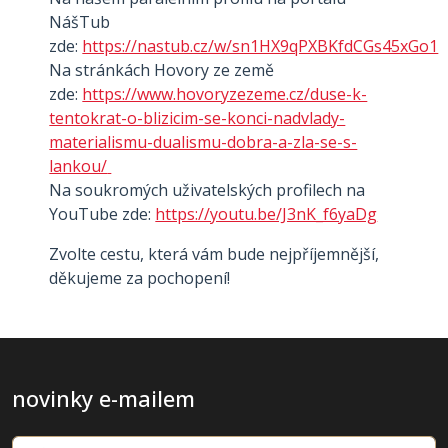
NášTub
zde:
https://nastub.cz/w/sn1HX9qPXBKfdCGs45xGo1
Na stránkách Hovory ze země
zde:
https://www.hovoryzezeme.cz/duse-k-
tentokrat-o-blizicim-se-konci-nadvlady-
materialismu-dualismu-dobra-a-zla-se-s-
lankou/
Na soukromých uživatelských profilech na
YouTube zde:
https://youtu.be/J3nK_f6yaDg
Zvolte cestu, která vám bude nejpříjemnější,
děkujeme za pochopení!
novinky e-mailem