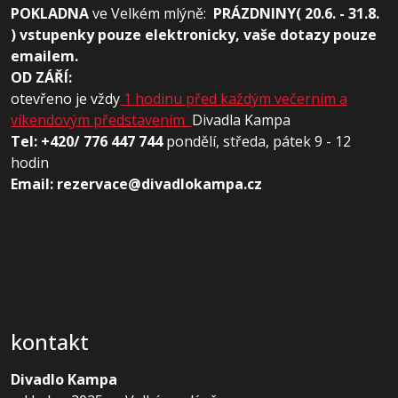
POKLADNA
ve
Velkém mlýně:
PRÁZDNINY( 20.6. - 31.8.
) vstupenky pouze elektronicky, vaše dotazy pouze
emailem.
OD ZÁŘÍ:
otevřeno je vždy
1 hodinu před každým večerním a
víkendovým představením
Divadla Kampa
Tel: +420/ 776 447 744
pondělí, středa, pátek 9 - 12
hodin
Email: rezervace@divadlokampa.cz
kontakt
Divadlo Kampa