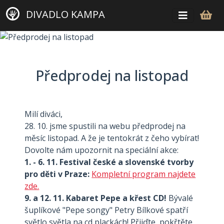
DIVADLO KAMPA
Předprodej na listopad
Milí diváci,
28. 10. jsme spustili na webu předprodej na
měsíc listopad. A že je tentokrát z čeho vybírat!
Dovolte nám upozornit na speciální akce:
1. - 6. 11.
Festival české a slovenské tvorby
pro děti v Praze:
Kompletní program najdete
zde.
9. a 12. 11. Kabaret Pepe a křest CD!
Bývalé
šuplíkové "Pepe songy" Petry Bílkové spatří
světlo světla na cd plackách! Přijďte, pokřtěte,