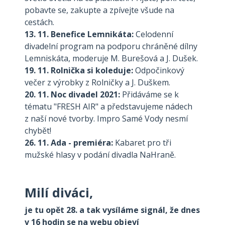
pobavte se, zakupte a zpívejte všude na
cestách.
13. 11. Benefice Lemnikáta:
Celodenní
divadelní program na podporu chráněné dílny
Lemniskáta, moderuje M. Burešová a J. Dušek.
19. 11. Rolnička si koleduje:
Odpočinkový
večer z výrobky z Rolničky a J. Duškem.
20. 11. Noc divadel 2021:
Přidáváme se k
tématu "FRESH AIR" a představujeme nádech
z naší nové tvorby. Impro Samé Vody nesmí
chybět!
26. 11. Ada - premiéra:
Kabaret pro tři
mužské hlasy v podání divadla NaHraně.
Milí diváci,
je tu opět 28. a tak vysíláme signál, že dnes
v 16 hodin se na webu objeví