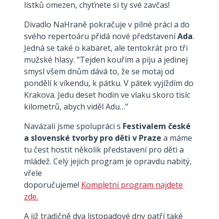
lístků omezen, chyťnete si ty své zavčas!
Divadlo NaHraně pokračuje v pilné práci a do
svého repertoáru přidá nové představení
Ada
.
Jedná se také o kabaret, ale tentokrát pro tři
mužské hlasy. "Tejden kouřím a piju a jedinej
smysl všem dnům dává to, že se motaj od
pondělí k víkendu, k pátku. V pátek vyjíždím do
Krakova. Jedu deset hodin ve vlaku skoro tisíc
kilometrů, abych viděl Adu…"
Navázali jsme spolupráci s
Festivalem české
a slovenské tvorby pro děti v Praze
a máme
tu čest hostit několik představení pro děti a
mládež. Celý jejich program je opravdu nabitý,
vřele
doporučujeme!
Kompletní program najdete
zde.
A již tradičně dva listopadové dny patří také