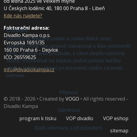
od ledna 2025 ve Velkém mlýně
U Českých loděnic 40, 180 00 Praha 8 - Libeň
Kde nás najdete?
Fakturační adresa
:
Cookies
Divadlo Kampa o.p.s.
Používáme soubory cookie a cookie třetích stran,
Evropská 1691/35
abychom mohli vše správně zobrazovat a lépe porozumět
160 00 Praha 6 - Dejvice
tomu, jak tento web používáte, s cílem zlepšit nabízené
IČO: 26559625
služby. Rozhodnutí lze kdykoli změnit pomocí tlačítka
cookie, které se zobrazí po provedení výběru na tomto
info@divadlokampa.cz
banneru.
Přijmout
© 2018 - 2026 • Created by
VOGO
• All rights reserved -
Divadlo Kampa
Odmítnout
program k tisku
VOP divadlo
VOP eshop
Další informace a přizpůsobení
sitemap