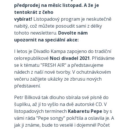
předprodej na měsíc listopad. A že je
tentokrát z čeho
vybírat!
Listopadový program je neskutečně
nabitý, což můžete posoudit sami z délky
tohoto newsletteru.
Dovolte nám
upozornit na speciální akce:
I letos je Divadlo Kampa zapojeno do tradiční
celorepublikové
Noci divadel 2021
. Přidáváme
se k tématu "FRESH AIR" a představujeme
nádech z naší nové tvorby. V ochutnávkovém
večeru zažijete ukázky ze zbrusu nových
představení.
Petr Bílková tak dlouho sbírala své písně do
šuplíku, až jí to vyšlo na dvě autorské CD. V
listopadových termínech
Kabaretu Pepe
by s
vámi ráda "Pepe songy" pokřtila a oslavila je. A
jak ji známe, bude to veselé i dojemné! Počet