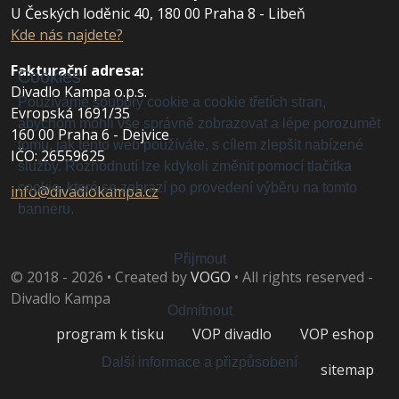
U Českých loděnic 40, 180 00 Praha 8 - Libeň
Kde nás najdete?
Fakturační adresa
:
Cookies
Divadlo Kampa o.p.s.
Používáme soubory cookie a cookie třetích stran,
Evropská 1691/35
abychom mohli vše správně zobrazovat a lépe porozumět
160 00 Praha 6 - Dejvice
tomu, jak tento web používáte, s cílem zlepšit nabízené
IČO: 26559625
služby. Rozhodnutí lze kdykoli změnit pomocí tlačítka
cookie, které se zobrazí po provedení výběru na tomto
info@divadlokampa.cz
banneru.
Přijmout
© 2018 - 2026 • Created by
VOGO
• All rights reserved -
Divadlo Kampa
Odmítnout
program k tisku
VOP divadlo
VOP eshop
Další informace a přizpůsobení
sitemap