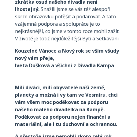
zkrátka osud našeho divadla není
lhostejný.
Snažili jsme se vás též alespoň
skrze obrazovku potěšit a podarovat. A tato
vzájemná podpora a spolupráce je to
nejkrásnější, co jsme v tomto roce mohli zažít.
V životě je totiž nejdůležitější Bytí a Setkávání.
Kouzelné Vánoce a Nový rok se vším všudy
nový vám přeje,
Iveta Dušková a všichni z Divadla Kampa
Milí diváci, milí obyvatelé naší země,
planety a možná i vy tam ve Vesmíru, chci
vám všem moc poděkovat za podporu
našeho malého divadélka na Kampě.
Poděkovat za podporu nejen finanční a
materiální, ale i tu duchovní a ochrannou.
A přestože jsme nemohli skoro celý rok