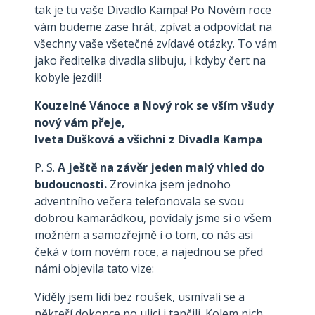
tak je tu vaše Divadlo Kampa! Po Novém roce
vám budeme zase hrát, zpívat a odpovídat na
všechny vaše všetečné zvídavé otázky. To vám
jako ředitelka divadla slibuju, i kdyby čert na
kobyle jezdil!
Kouzelné Vánoce a Nový rok se vším všudy
nový vám přeje,
Iveta Dušková a všichni z Divadla Kampa
P. S.
A ještě na závěr jeden malý vhled do
budoucnosti.
Zrovinka jsem jednoho
adventního večera telefonovala se svou
dobrou kamarádkou, povídaly jsme si o všem
možném a samozřejmě i o tom, co nás asi
čeká v tom novém roce, a najednou se před
námi objevila tato vize:
Viděly jsem lidi bez roušek, usmívali se a
někteří dokonce po ulici i tančili. Kolem nich