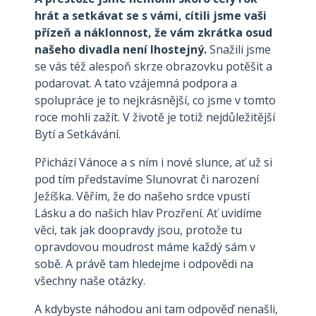
hrát a setkávat se s vámi, cítili jsme vaši
přízeň a náklonnost, že vám zkrátka osud
našeho divadla není lhostejný.
Snažili jsme
se vás též alespoň skrze obrazovku potěšit a
podarovat. A tato vzájemná podpora a
spolupráce je to nejkrásnější, co jsme v tomto
roce mohli zažít. V životě je totiž nejdůležitější
Bytí a Setkávání.
Přichází Vánoce a s ním i nové slunce, ať už si
pod tím představíme Slunovrat či narození
Ježíška. Věřím, že do našeho srdce vpustí
Lásku a do našich hlav Prozření. Ať uvidíme
věci, tak jak doopravdy jsou, protože tu
opravdovou moudrost máme každý sám v
sobě. A právě tam hledejme i odpovědi na
všechny naše otázky.
A kdybyste náhodou ani tam odpověď nenašli,