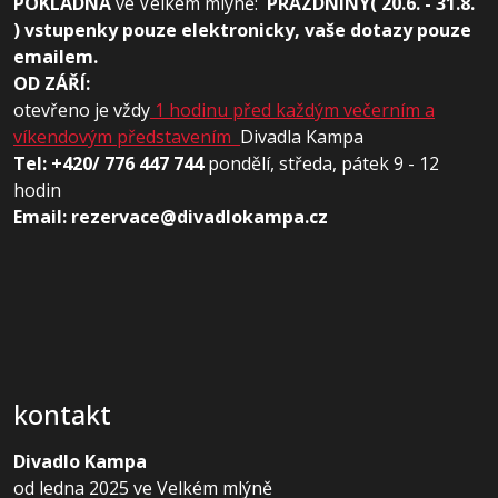
POKLADNA
ve
Velkém mlýně:
PRÁZDNINY( 20.6. - 31.8.
) vstupenky pouze elektronicky, vaše dotazy pouze
emailem.
OD ZÁŘÍ:
otevřeno je vždy
1 hodinu před každým večerním a
víkendovým představením
Divadla Kampa
Tel: +420/ 776 447 744
pondělí, středa, pátek 9 - 12
hodin
Email: rezervace@divadlokampa.cz
kontakt
Divadlo Kampa
od ledna 2025 ve Velkém mlýně