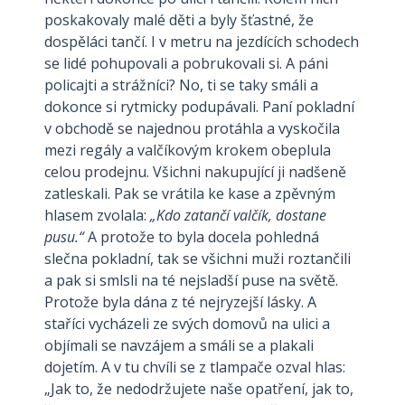
poskakovaly malé děti a byly šťastné, že
dospěláci tančí. I v metru na jezdících schodech
se lidé pohupovali a pobrukovali si. A páni
policajti a strážníci? No, ti se taky smáli a
dokonce si rytmicky podupávali. Paní pokladní
v obchodě se najednou protáhla a vyskočila
mezi regály a valčíkovým krokem obeplula
celou prodejnu. Všichni nakupující ji nadšeně
zatleskali. Pak se vrátila ke kase a zpěvným
hlasem zvolala:
„Kdo zatančí valčík, dostane
pusu.“
A protože to byla docela pohledná
slečna pokladní, tak se všichni muži roztančili
a pak si smlsli na té nejsladší puse na světě.
Protože byla dána z té nejryzejší lásky. A
staříci vycházeli ze svých domovů na ulici a
objímali se navzájem a smáli se a plakali
dojetím. A v tu chvíli se z tlampače ozval hlas:
„Jak to, že nedodržujete naše opatření, jak to,