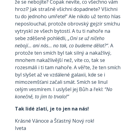
že se nebojíte? Copak nevíte, co všechno vám
hrozí? Jak strašně všichni dopadnete? Všichni
tu do jednoho umřete!“ Ale nikdo už tento hlas
neposlouchal, protože obrovský gejzír smíchu
vytryskl ze všech bytostí. A tu ti nahoře na
sebe zděšeně pohlédli,
„Oni se už ničeho
nebojí... ani nás... no tak, co budeme dělat?“
. A
protože ten smích byl tak silný a nakažlivý,
mnohem nakažlivější než, víte co, tak se
rozesmáli i ti tam nahoře. A věřte, že ten smích
byl slyšet až ve vzdálené galaxii, kde se i
mimozemšťani začali smát. Smích se linul
celým vesmírem. I uslyšel jej Bůh a řekl:
“No
konečně, to jim to trvalo!“
Tak lidé zlatí, je to jen na nás!
Krásné Vánoce a Šťastný Nový rok!
Iveta