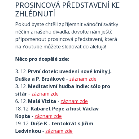
PROSINCOVÁ PŘEDSTAVENÍ KE
ZHLÉDNUTÍ
Pokud byste chtěli zpříjemnit vánoční svátky
něčím z našeho divadla, dovolte nám ještě
připomenout prosincová představení, která
na Youtube můžete sledovat do aleluja!
Něco pro dospělé zde:
3. 12.
První dotek: uvedení nové knihy J.
Duška a P. Brzákové
-
záznam zde
3. 12.
Meditativní hudba Indie: sólo pro
sitár
-
záznam zde
6. 12.
Malá Vizita
-
záznam zde
18. 12.
Kabaret Pepe a host Václav
Kopta
-
záznam zde
19. 12.
Duše K - tentokrát s Jiřím
Ledvinkou
-
záznam zde