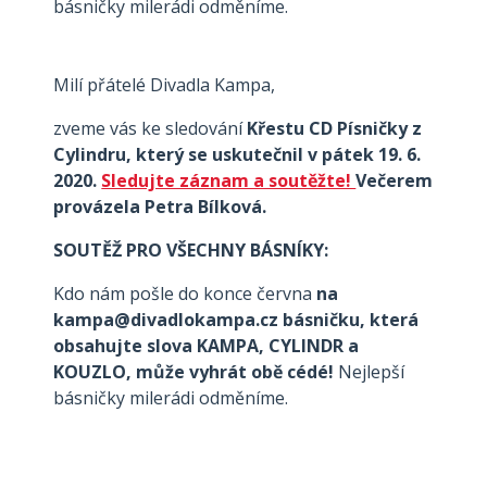
básničky milerádi odměníme.
Milí přátelé Divadla Kampa,
zveme vás ke sledování
Křestu CD Písničky z
Cylindru, který se uskutečnil v pátek 19. 6.
2020.
Sledujte záznam a soutěžte!
Večerem
provázela Petra Bílková.
SOUTĚŽ PRO VŠECHNY BÁSNÍKY:
Kdo nám pošle do konce června
na
kampa@divadlokampa.cz básničku, která
obsahujte slova KAMPA, CYLINDR a
KOUZLO, může vyhrát obě cédé!
Nejlepší
básničky milerádi odměníme.