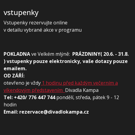
vstupenky
Vstupenky rezervujte online
v detailu vybrané akce v programu
POKLADNA
ve
Velkém mlýně:
PRÁZDNINY( 20.6. - 31.8.
) vstupenky pouze elektronicky, vaše dotazy pouze
emailem.
OD ZÁŘÍ:
otevřeno je vždy
1 hodinu před každým večerním a
víkendovým představením
Divadla Kampa
Tel: +420/ 776 447 744
pondělí, středa, pátek 9 - 12
hodin
Email: rezervace@divadlokampa.cz