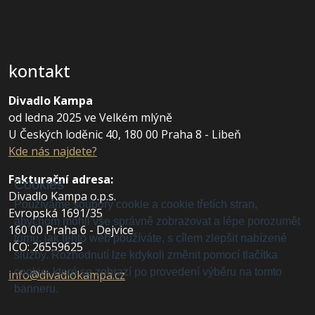
kontakt
Divadlo Kampa
od ledna 2025 ve Velkém mlýně
U Českých loděnic 40, 180 00 Praha 8 - Libeň
Kde nás najdete?
Fakturační adresa
:
Cookies
Divadlo Kampa o.p.s.
Používáme soubory cookie a cookie třetích stran,
Evropská 1691/35
abychom mohli vše správně zobrazovat a lépe porozumět
160 00 Praha 6 - Dejvice
tomu, jak tento web používáte, s cílem zlepšit nabízené
IČO: 26559625
služby. Rozhodnutí lze kdykoli změnit pomocí tlačítka
cookie, které se zobrazí po provedení výběru na tomto
info@divadlokampa.cz
banneru.