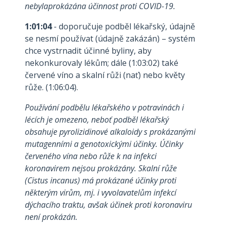
nebylaprokázána účinnost proti COVID-19.
1:01:04
- doporučuje podběl lékařský, údajně
se nesmí používat (údajně zakázán) – systém
chce vystrnadit účinné byliny, aby
nekonkurovaly lékům; dále (1:03:02) také
červené víno a skalní růži (nať) nebo květy
růže. (1:06:04).
Používání podbělu lékařského v potravinách i
lécích je omezeno, neboť podběl lékařský
obsahuje pyrolizidinové alkaloidy s prokázanými
mutagenními a genotoxickými účinky. Účinky
červeného vína nebo růže k na infekci
koronavirem nejsou prokázány. Skalní růže
(Cistus incanus) má prokázané účinky proti
některým virům, mj. i vyvolavatelům infekcí
dýchacího traktu, avšak účinek proti koronaviru
není prokázán.