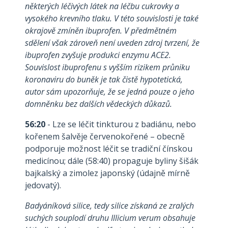
některých léčivých látek na léčbu cukrovky a
vysokého krevního tlaku. V této souvislosti je také
okrajově zmíněn ibuprofen. V předmětném
sdělení však zároveň není uveden zdroj tvrzení, že
ibuprofen zvyšuje produkci enzymu ACE2.
Souvislost ibuprofenu s vyšším rizikem průniku
koronaviru do buněk je tak čistě hypotetická,
autor sám upozorňuje, že se jedná pouze o jeho
domněnku bez dalších vědeckých důkazů.
56:20
- Lze se léčit tinkturou z badiánu, nebo
kořenem šalvěje červenokořené – obecně
podporuje možnost léčit se tradiční čínskou
medicínou; dále (58:40) propaguje byliny šišák
bajkalský a zimolez japonský (údajně mírně
jedovatý).
Badyáníková silice, tedy silice získaná ze zralých
suchých souplodí druhu Illicium verum obsahuje