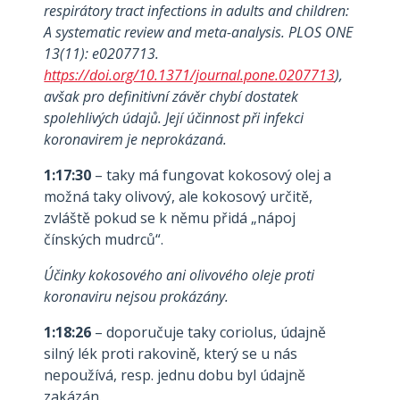
respirátory tract infections in adults and children:
A systematic review and meta-analysis. PLOS ONE
13(11): e0207713.
https://doi.org/10.1371/journal.pone.0207713
),
avšak pro definitivní závěr chybí dostatek
spolehlivých údajů. Její účinnost při infekci
koronavirem je neprokázaná.
1:17:30
– taky má fungovat kokosový olej a
možná taky olivový, ale kokosový určitě,
zvláště pokud se k němu přidá „nápoj
čínských mudrců“.
Účinky kokosového ani olivového oleje proti
koronaviru nejsou prokázány.
1:18:26
– doporučuje taky coriolus, údajně
silný lék proti rakovině, který se u nás
nepoužívá, resp. jednu dobu byl údajně
zakázán.