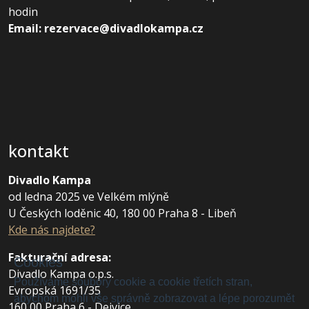
hodin
Email: rezervace@divadlokampa.cz
kontakt
Divadlo Kampa
od ledna 2025 ve Velkém mlýně
U Českých loděnic 40, 180 00 Praha 8 - Libeň
Kde nás najdete?
Fakturační adresa
:
Cookies
Divadlo Kampa o.p.s.
Používáme soubory cookie a cookie třetích stran,
Evropská 1691/35
abychom mohli vše správně zobrazovat a lépe porozumět
160 00 Praha 6 - Dejvice