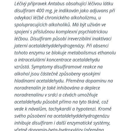
Léčivý přípravek Antabus obsahující léčivou látku
disulfiram 400 mg, je indikován jako adjuvans při
odvykací léčbě chronického alkoholizmu, u
spolupracujících alkoholiků. Má být užíván ve
spojení s příslušnou komplexní psychiatrickou
léčbou. Disulfiram působí ireverzibilní inaktivaci
jaterní acetaldehyddehydrogenázy. Při absenci
tohoto enzymu se blokuje metabolismus ethanolu
a intracelulární koncentrace acetaldehydu
vzrůstá. Symptomy disulfiramové reakce na
alkohol jsou částečně způsobeny vysokými
hladinami acetaldehydu. Přeměna dopaminu na
noradrenalin je také inhibována a deplece
noradrenalinu v srdci a cévách umožňuje
acetaldehydu působit přímo na tyto tkáně, což
vede k návalům, tachykardii a hypotenzi. Kromě
svého působení na acetaldehyddehydrogenázu
inhibuje disulfiram i další enzymatické systémy,
včetně dopamin-beta-hydroxylázy (přeměna