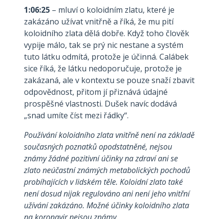
1:06:25
– mluví o koloidním zlatu, které je
zakázáno užívat vnitřně a říká, že mu pití
koloidního zlata dělá dobře. Když toho člověk
vypije málo, tak se prý nic nestane a systém
tuto látku odmítá, protože je účinná. Calábek
sice říká, že látku nedoporučuje, protože je
zakázaná, ale v kontextu se pouze snaží zbavit
odpovědnost, přitom jí přiznává údajné
prospěšné vlastnosti. Dušek navíc dodává
„snad umíte číst mezi řádky“.
Používání koloidního zlata vnitřně není na základě
současných poznatků opodstatněné, nejsou
známy žádné pozitivní účinky na zdraví ani se
zlato neúčastní známých metabolických pochodů
probíhajících v lidském těle. Koloidní zlato také
není dosud nijak regulováno ani není jeho vnitřní
užívání zakázáno. Možné účinky koloidního zlata
na koronavir nejsou známy.