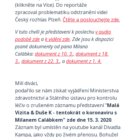
(klikněte na Více). Do reportáže
zpracoval problematiku odstranění videí
Český rozhlas Plzeň.
Čtěte a poslouchejte zde.
V tuto chvíli je představení k poslechu
v audio
podobě zde
a
k vidění zde
. Zde jsou k dispozici
psané dokumenty od pana Milana
Calábka:
dokument z 10. 3.
,
dokument z 18.
3.
,
dokument z 22. 3.
, a
dokument z 1. 4.
Milí diváci,
podařilo se nám získat vyjádření Ministerstva
zdravotnictví a Státního ústavu pro kontrolu
léčiv o zrušeném záznamu představení "
Malá
Vizita & Duše K - tentokrát o koronaviru s
Milanem Calábkem" zde dne 15. 3. 2020
.
Záznam byl umístěn na youtube kanál Divadla
Kampa, jako vždy po živém přenosu. Bohužel