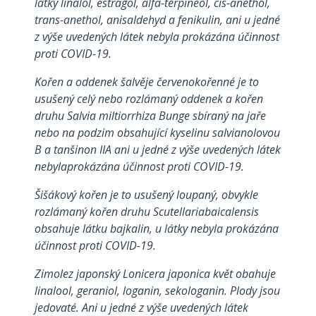
látky linalol, estragol, alfa-terpineol, cis-anethol,
trans-anethol, anisaldehyd a fenikulin, ani u jedné
z výše uvedených látek nebyla prokázána účinnost
proti COVID-19.
Kořen a oddenek šalvěje červenokořenné je to
usušený celý nebo rozlámaný oddenek a kořen
druhu Salvia miltiorrhiza Bunge sbíraný na jaře
nebo na podzim obsahující kyselinu salvianolovou
B a tanšinon IIA ani u jedné z výše uvedených látek
nebylaprokázána účinnost proti COVID-19.
Šišákový kořen je to usušený loupaný, obvykle
rozlámaný kořen druhu Scutellariabaicalensis
obsahuje látku bajkalin, u látky nebyla prokázána
účinnost proti COVID-19.
Zimolez japonský Lonicera japonica květ obahuje
linalool, geraniol, loganin, sekologanin. Plody jsou
jedovaté. Ani u jedné z výše uvedených látek