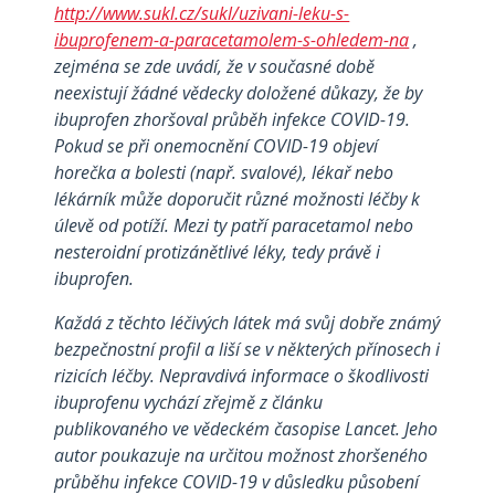
http://www.sukl.cz/sukl/uzivani-leku-s-
ibuprofenem-a-paracetamolem-s-ohledem-na
,
zejména se zde uvádí, že v současné době
neexistují žádné vědecky doložené důkazy, že by
ibuprofen zhoršoval průběh infekce COVID-19.
Pokud se při onemocnění COVID-19 objeví
horečka a bolesti (např. svalové), lékař nebo
lékárník může doporučit různé možnosti léčby k
úlevě od potíží. Mezi ty patří paracetamol nebo
nesteroidní protizánětlivé léky, tedy právě i
ibuprofen.
Každá z těchto léčivých látek má svůj dobře známý
bezpečnostní profil a liší se v některých přínosech i
rizicích léčby. Nepravdivá informace o škodlivosti
ibuprofenu vychází zřejmě z článku
publikovaného ve vědeckém časopise Lancet. Jeho
autor poukazuje na určitou možnost zhoršeného
průběhu infekce COVID-19 v důsledku působení