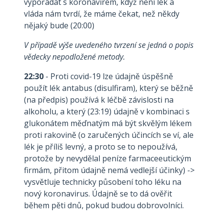
vypořádat s koronavirem, když není lék a
vláda nám tvrdí, že máme čekat, než někdy
nějaký bude (20:00)
V případě výše uvedeného tvrzení se jedná o popis
vědecky nepodložené metody.
22:30
- Proti covid-19 lze údajně úspěšně
použít lék antabus (disulfiram), který se běžně
(na předpis) používá k léčbě závislosti na
alkoholu, a který (23:19) údajně v kombinaci s
glukonátem měďnatým má být skvělým lékem
proti rakovině (o zaručených účincích se ví, ale
lék je příliš levný, a proto se to nepoužívá,
protože by nevydělal peníze farmaceeutickým
firmám, přitom údajně nemá vedlejší účinky) ->
vysvětluje technicky působení toho léku na
nový koronavirus. Údajně se to dá ověřit
během pěti dnů, pokud budou dobrovolníci.