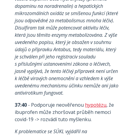
dopaminu na noradrenalin) a hepatických
mikrozomálních oxidáz se smíšenou funkcí (které
jsou odpovědné za metabolismus mnoha léčiv).
Disulfiram tak může potencovat aktivitu léčiv,
která jsou těmito enzymy metabolizována. Z výše
uvedeného popisu, který je obsažen v souhrnu
údajů o přípravku Antabus, tedy materiálu, který
je schválen při jeho registraciv souladu
s příslušnými ustanoveními zákona o léčivech,
jasně vyplývá, že tento léčivý přípravek není určen
k léčbě virových onemocnění a vzhledem k výše
uvedenému mechanismu účinku nemůže ani jako
antivirotikum fungovat.
37:40
- Podporuje neověřenou
hypotézu
, že
ibuprofen může zhoršovat průběh nemoci
covid-19 -> rozvádí tuto myšlenku.
K problematice se SÚKL vyjádřil na