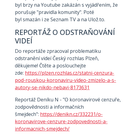
byl brzy na Youtube zakázán s vyjádřením, že
porušuje "pravidla komunity". Poté
byl smazán i ze Seznam TV a na Ulož.to.
REPORTÁŽ O ODSTRAŇOVÁNÍ
VIDEÍ
Do reportáže zpracoval problematiku
odstranění videí Český rozhlas Plzeň,
děkujeme! Čtěte a poslouchejte
zde:
https://plzen.rozhlas.cz/statni-cenzura-
pod-rouskou-koronaviru-video-zmizelo-a-s-
autory-se-nikdo-nebavi-8173631
Reportáž Deníku N - "O koronavirové cenzuře,
zodpovědnosti a informačních
šmejdech":
https://denikn.cz/332231/o-
koronavirove-cenzure-zodpovednosti-a-
informacnich-smejdech/