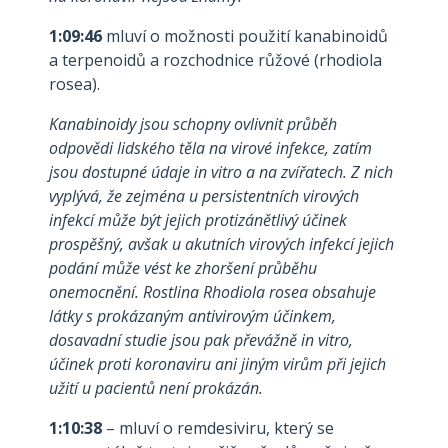
1:09:46
mluví o možnosti použití kanabinoidů
a terpenoidů a rozchodnice růžové (rhodiola
rosea).
Kanabinoidy jsou schopny ovlivnit průběh
odpovědi lidského těla na virové infekce, zatím
jsou dostupné údaje in vitro a na zvířatech. Z nich
vyplývá, že zejména u persistentních virových
infekcí může být jejich protizánětlivý účinek
prospěšný, avšak u akutních virových infekcí jejich
podání může vést ke zhoršení průběhu
onemocnění. Rostlina Rhodiola rosea obsahuje
látky s prokázaným antivirovým účinkem,
dosavadní studie jsou pak převážně in vitro,
účinek proti koronaviru ani jiným virům při jejich
užití u pacientů není prokázán.
1:10:38
– mluví o remdesiviru, který se