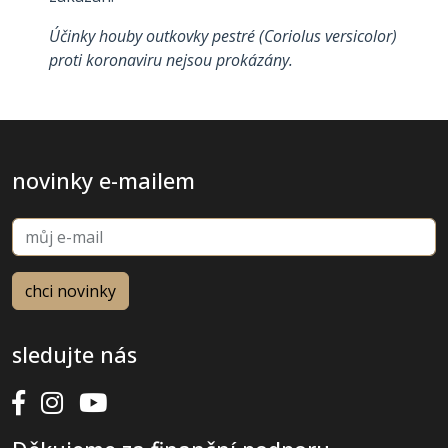
Účinky houby outkovky pestré (Coriolus versicolor)
proti koronaviru nejsou prokázány.
novinky e-mailem
sledujte nás