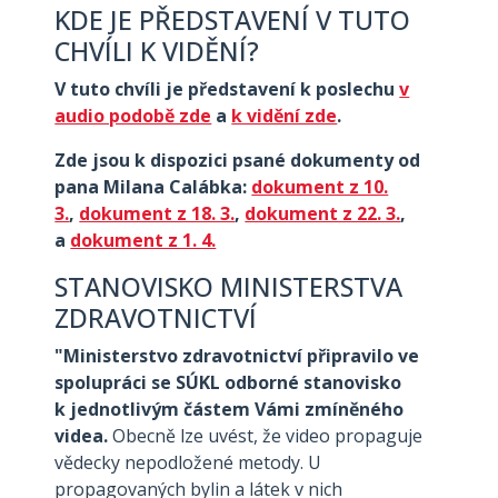
KDE JE PŘEDSTAVENÍ V TUTO
CHVÍLI K VIDĚNÍ?
V tuto chvíli je představení k poslechu
v
audio podobě zde
a
k vidění zde
.
Zde jsou k dispozici psané dokumenty od
pana Milana Calábka:
dokument z 10.
3.
,
dokument z 18. 3.
,
dokument z 22. 3.
,
a
dokument z 1. 4.
STANOVISKO MINISTERSTVA
ZDRAVOTNICTVÍ
"Ministerstvo zdravotnictví připravilo ve
spolupráci se SÚKL odborné stanovisko
k jednotlivým částem Vámi zmíněného
videa.
Obecně lze uvést, že video propaguje
vědecky nepodložené metody. U
propagovaných bylin a látek v nich