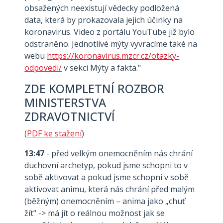
obsažených neexistují vědecky podložená
data, která by prokazovala jejich účinky na
koronavirus. Video z portálu YouTube již bylo
odstraněno. Jednotlivé mýty vyvracíme také na
webu
https://koronavirus.mzcr.cz/otazky-
odpovedi/
v sekci Mýty a fakta."
ZDE KOMPLETNÍ ROZBOR
MINISTERSTVA
ZDRAVOTNICTVÍ
(
PDF ke stažení
)
13:47
- před velkým onemocněním nás chrání
duchovní archetyp, pokud jsme schopni to v
sobě aktivovat a pokud jsme schopni v sobě
aktivovat animu, která nás chrání před malým
(běžným) onemocněním – anima jako „chuť
žít“ -> má jít o reálnou možnost jak se