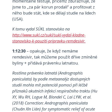
momentálně testuje, přičemž zdůrazňuje, že
jsme to „za pár korun prodali“ a profitovat z
něho bude stát, kde se dělají studie na lidech
(USA).
K tomu vydal SÚKL stanovisko na
http://www.sukl.cz/sukl/sukl-vydal-kladne-
stanovisko-k-pouziti-pripravku-remdesivir.
1:12:30
– opakuje, že když nemáme
remdesivir, tak můžeme použít dříve zmíněné
byliny + přidává právenku latnatou.
Rostlina právenka latnatá (Andrographis
paniculata) by podle metaanalýz dostupných
studií mohla mít potenciál pomoci při léčbě
příznaků akutních infekcí respiračního traktu (Hu
XY, Wu RH, Logue M, Blondel C, Lai LYW, et al.
(2018) Correction: Andrographis paniculata
(Chuān Xīn Lián) for symptomatic relief of acute