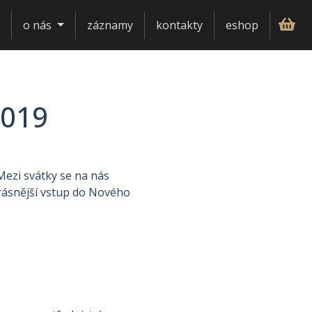
o nás
záznamy
kontakty
eshop
2019
 Mezi svátky se na nás
rásnější vstup do Nového