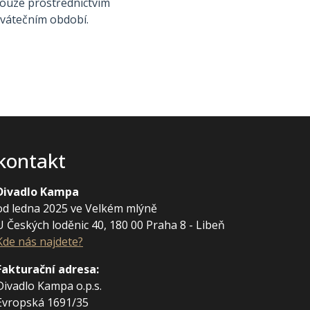
e pouze prostřednictvím
svátečním období.
kontakt
Divadlo Kampa
od ledna 2025 ve Velkém mlýně
U Českých loděnic 40, 180 00 Praha 8 - Libeň
Kde nás najdete?
Fakturační adresa
:
Divadlo Kampa o.p.s.
Evropská 1691/35