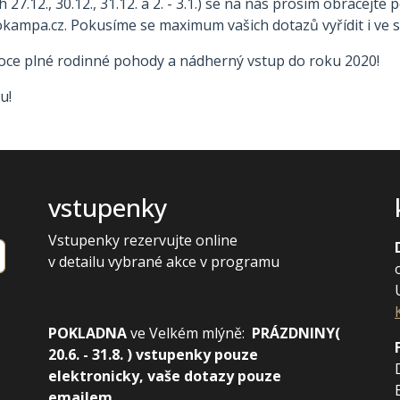
 27.12., 30.12., 31.12. a 2. - 3.1.) se na nás prosím obracejt
kampa.cz. Pokusíme se maximum vašich dotazů vyřídit i ve 
ce plné rodinné pohody a nádherný vstup do roku 2020!
u!
vstupenky
Vstupenky rezervujte online
v detailu vybrané akce v programu
POKLADNA
ve
Velkém mlýně:
PRÁZDNINY(
20.6. - 31.8. ) vstupenky pouze
elektronicky, vaše dotazy pouze
emailem.