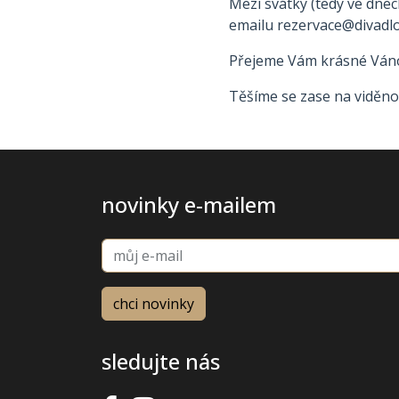
Mezi svátky (tedy ve dnech
emailu rezervace@divadlo
Přejeme Vám krásné Váno
Těšíme se zase na viděno
novinky e-mailem
sledujte nás