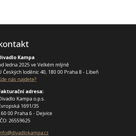
kontakt
Divadlo Kampa
od ledna 2025 ve Velkém mlýně
U Českých loděnic 40, 180 00 Praha 8 - Libeň
Kde nás najdete?
Fakturační adresa
:
Divadlo Kampa o.p.s.
Evropská 1691/35
160 00 Praha 6 - Dejvice
IČO: 26559625
info@divadlokampa.cz