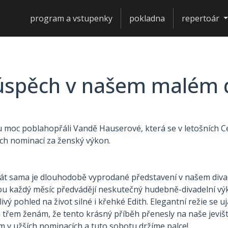
program a vstupenky
pokladna
repertoár
úspěch v našem malém 
 moc poblahopřáli Vandě Hauserové, která se v letošních C
ších nominací za ženský výkon.
spát sama je dlouhodobě vyprodané představení v našem div
ou každý měsíc předvádějí neskutečný hudebně-divadelní vý
ivý pohled na život silné i křehké Edith. Elegantní režie se uj
řem ženám, že tento krásný příběh přenesly na naše jevišt
m v užších nominacích a tuto sobotu držíme palce!