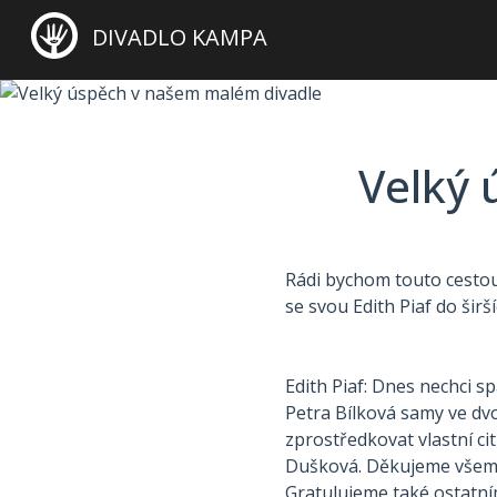
DIVADLO KAMPA
Velký 
Rádi bychom touto cestou
se svou Edith Piaf do šir
Edith Piaf: Dnes nechci 
Petra Bílková samy ve dv
zprostředkovat vlastní citl
Dušková. Děkujeme všem t
Gratulujeme také ostatní