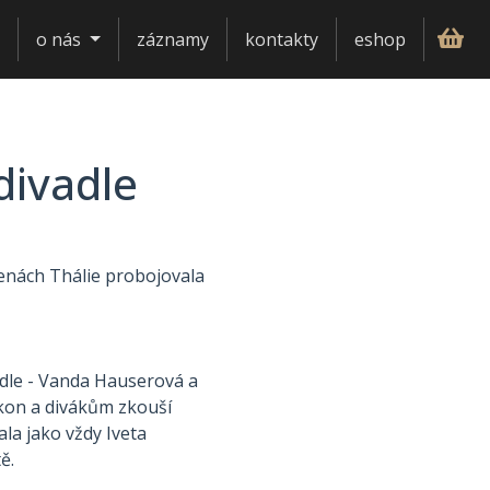
o nás
záznamy
kontakty
eshop
divadle
enách Thálie probojovala
adle - Vanda Hauserová a
kon a divákům zkouší
ala jako vždy Iveta
ě.