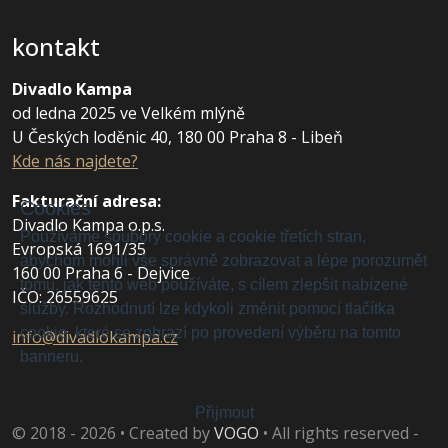
kontakt
Divadlo Kampa
od ledna 2025 ve Velkém mlýně
U Českých loděnic 40, 180 00 Praha 8 - Libeň
Kde nás najdete?
Fakturační adresa
:
Cookies
Divadlo Kampa o.p.s.
Používáme soubory cookie a cookie třetích stran,
Evropská 1691/35
abychom mohli vše správně zobrazovat a lépe porozumět
160 00 Praha 6 - Dejvice
tomu, jak tento web používáte, s cílem zlepšit nabízené
IČO: 26559625
služby. Rozhodnutí lze kdykoli změnit pomocí tlačítka
cookie, které se zobrazí po provedení výběru na tomto
info@divadlokampa.cz
banneru.
Přijmout
© 2018 - 2026 • Created by
VOGO
• All rights reserved -