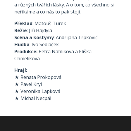
a různých tvářích lásky. A o tom, co všechno si
neříkáme a co nás to pak stojí.
Překlad
: Matouš Turek
Režie
: Jiří Hajdyla
Scéna a kostýmy
: Andrijana Trpković
Hudba
: Ivo Sedláček
Produkce:
Petra Náhlíková a Eliška
Chmelíková
Hrají:
★
Renata Prokopová
★
Pavel Kryl
★
Veronika Lapková
★
Michal Necpál