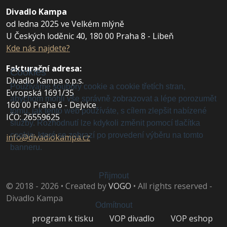
Divadlo Kampa
od ledna 2025 ve Velkém mlýně
U Českých loděnic 40, 180 00 Praha 8 - Libeň
Kde nás najdete?
Fakturační adresa
:
Cookies
Divadlo Kampa o.p.s.
Používáme soubory cookie a cookie třetích stran,
Evropská 1691/35
abychom mohli vše správně zobrazovat a lépe porozumět
160 00 Praha 6 - Dejvice
tomu, jak tento web používáte, s cílem zlepšit nabízené
IČO: 26559625
služby. Rozhodnutí lze kdykoli změnit pomocí tlačítka
cookie, které se zobrazí po provedení výběru na tomto
info@divadlokampa.cz
banneru.
Přijmout
© 2018 - 2026 • Created by
VOGO
• All rights reserved -
Divadlo Kampa
Odmítnout
program k tisku
VOP divadlo
VOP eshop