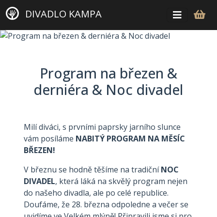
DIVADLO KAMPA
Program na březen &
derniéra & Noc divadel
Milí diváci, s prvními paprsky jarního slunce
vám posíláme
NABITÝ PROGRAM NA MĚSÍC
BŘEZEN!
V březnu se hodně těšíme na tradiční
NOC
DIVADEL
, která láká na skvělý program nejen
do našeho divadla, ale po celé republice.
Doufáme, že 28. března odpoledne a večer se
uvidíme ve Velkém mlýně! Připravili jsme si pro