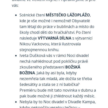
vás:
Scénické čtení
MĚSTEČKO LÁŽOPLÁŽO
,
kde je vše možné i nemožné! Obyvatelé
tam létají do práce v bublinách a místo do
školy chodí děti do hračkářství. Po čtení
následuje
VÝTVARNÁ DÍLNA
s výtvarnicí
Nikou Vackovou, která ilustrovala
stejnojmennou knihu.
Iveta Dušková vás v rámci Noci divadel
nechá nahlédnout pod pokličku právě
zkoušeného představení
BOŽSKÁ
BOŽENA
. Jaká by asi byla, kdyby
nezemřela tak mladá, ale dožila se třeba
šedesátky a stala se z ní babička?
Premiéru bude mít tato novinka v dubnu a
pak bude možné ji zhlédnout každý měsíc.
Nebyla by to Noc divadel v Divadle Kampa,
kdyby nekončila veselou tečkou –