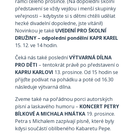
rámci celého prosince. (Na dopolední školní
představení se vždy vejdou i menší skupinky
veřejnosti – kdybyste si s dětmi chtěli udělat
hezké divadelní dopoledne, jste vítáni!)
Novinkou je také
UVEDENÍ PRO ŠKOLNÍ
DRUŽINY – odpolední pondělní KAPR KAREL
15. 12. ve 14 hodin.
Čeká nás také poslední
VÝTVARNÁ DÍLNA
PRO DĚTI
– tentokrát právě po představení o
KAPRU KARLOVI
13. prosince. Od 15 hodin se
přijďte podívat na pohádku a poté od 16.30
následuje výtvarná dílna.
Zveme také na pořádnou porci autorských
písní a laskavého humoru –
KONCERT PETRY
BÍLKOVÉ A MICHALA HNÁTKA
19. prosince.
Petra s Michalem zazpívají písně, které byly
kdysi součástí oblíbeného Kabaretu Pepe.