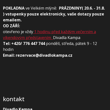
POKLADNA
ve
Velkém mlýně:
PRÁZDNINY( 20.6. - 31.8.
) vstupenky pouze elektronicky, vaše dotazy pouze
emailem.
OD ZÁŘÍ:
otevřeno je vždy
1 hodinu před každým večerním a
víkendovým představením
Divadla Kampa
Tel: +420/ 776 447 744
pondělí, středa, pátek 9 - 12
hodin
Email: rezervace@divadlokampa.cz
kontakt
Divadlo Kampa