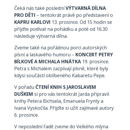
Čeká nás také poslední
VÝTVARNÁ DÍLNA
PRO DĚTI
– tentokrát právě po představení o
KAPRU KARLOVI
13. prosince. Od 15 hodin se
přijďte podívat na pohádku a poté od 16.30
následuje výtvarná dílna.
Zveme také na pořádnou porci autorských
písní a laskavého humoru –
KONCERT PETRY
BÍLKOVÉ A MICHALA HNÁTKA
19. prosince.
Petra s Michalem zazpívají písně, které byly
kdysi součástí oblíbeného Kabaretu Pepe.
V pořadu
ČTENÍ KNIH S JAROSLAVEM
DUŠKEM
si pro vás tentokrát Jarda připravil
knihy Petera Bichsela, Emanuela Frynty a
Ivana Vyskočila. Přijďte si užít zajímavé autory
6. prosince.
V neposlední řadě zveme do Velkého mlýna