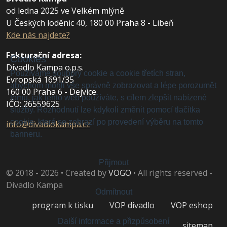
od ledna 2025 ve Velkém mlýně
U Českých loděnic 40, 180 00 Praha 8 - Libeň
Kde nás najdete?
Fakturační adresa
:
Cookies
Divadlo Kampa o.p.s.
Používáme soubory cookie a cookie třetích stran,
Evropská 1691/35
abychom mohli vše správně zobrazovat a lépe porozumět
160 00 Praha 6 - Dejvice
tomu, jak tento web používáte, s cílem zlepšit nabízené
IČO: 26559625
služby. Rozhodnutí lze kdykoli změnit pomocí tlačítka
cookie, které se zobrazí po provedení výběru na tomto
info@divadlokampa.cz
banneru.
Přijmout
© 2018 - 2026 • Created by
VOGO
• All rights reserved -
Divadlo Kampa
Odmítnout
program k tisku
VOP divadlo
VOP eshop
Další informace a přizpůsobení
sitemap