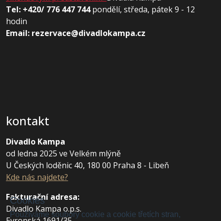
Tel: +420/ 776 447 744
pondělí, středa, pátek 9 - 12
hodin
Email: rezervace@divadlokampa.cz
kontakt
Divadlo Kampa
od ledna 2025 ve Velkém mlýně
U Českých loděnic 40, 180 00 Praha 8 - Libeň
Kde nás najdete?
Fakturační adresa
:
Cookies
Divadlo Kampa o.p.s.
Používáme soubory cookie a cookie třetích stran,
Evropská 1691/35