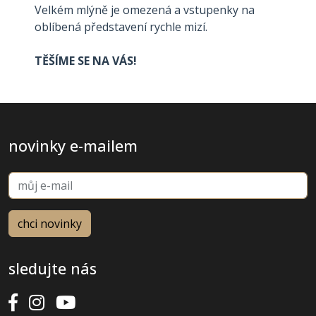
Velkém mlýně je omezená a vstupenky na
oblíbená představení rychle mizí.
TĚŠÍME SE NA VÁS!
novinky e-mailem
sledujte nás