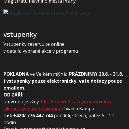
Magistrátu hlavního města Prahy
vstupenky
Vstupenky rezervujte online
v detailu vybrané akce v programu
POKLADNA
ve
Velkém mlýně:
PRÁZDNINY( 20.6. - 31.8.
) vstupenky pouze elektronicky, vaše dotazy pouze
emailem.
OD ZÁŘÍ:
otevřeno je vždy
1 hodinu před každým večerním a
víkendovým představením
Divadla Kampa
Tel: +420/ 776 447 744
pondělí, středa, pátek 9 - 12
hodin