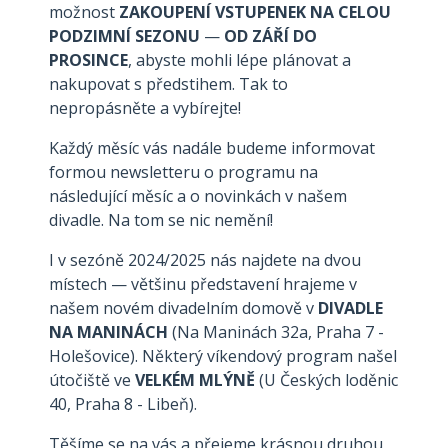
možnost
ZAKOUPENÍ
VSTUPENEK NA CELOU
PODZIMNÍ SEZONU
—
OD ZÁŘÍ DO
PROSINCE
, abyste mohli lépe plánovat a
nakupovat s předstihem. Tak to
nepropásněte a vybírejte!
Každý měsíc vás nadále budeme informovat
formou newsletteru o programu na
následující měsíc a o novinkách v našem
divadle. Na tom se nic nemění!
I v sezóně 2024/2025 nás najdete na dvou
místech — většinu představení hrajeme v
našem novém divadelním domově v
DIVADLE
NA MANINÁCH
(Na Maninách 32a, Praha 7 -
Holešovice). Některý víkendový program našel
útočiště ve
VELKÉM MLÝNĚ
(U Českých loděnic
40, Praha 8 - Libeň).
Těšíme se na vás a přejeme krásnou druhou