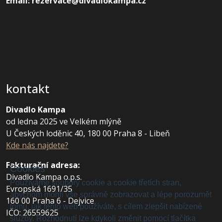
Email: rezervace@divadlokampa.cz
kontakt
Divadlo Kampa
od ledna 2025 ve Velkém mlýně
U Českých loděnic 40, 180 00 Praha 8 - Libeň
Kde nás najdete?
Fakturační adresa
:
Cookies
Divadlo Kampa o.p.s.
Používáme soubory cookie a cookie třetích stran,
Evropská 1691/35
abychom mohli vše správně zobrazovat a lépe porozumět
160 00 Praha 6 - Dejvice
tomu, jak tento web používáte, s cílem zlepšit nabízené
IČO: 26559625
služby. Rozhodnutí lze kdykoli změnit pomocí tlačítka