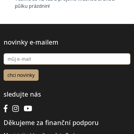
půlku prázdnin!
novinky e-mailem
sledujte nás
Děkujeme za finanční podporu