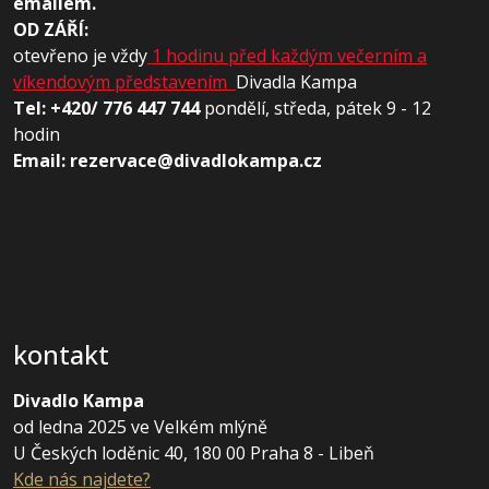
emailem.
OD ZÁŘÍ:
otevřeno je vždy
1 hodinu před každým večerním a
víkendovým představením
Divadla Kampa
Tel: +420/ 776 447 744
pondělí, středa, pátek 9 - 12
hodin
Email: rezervace@divadlokampa.cz
kontakt
Divadlo Kampa
od ledna 2025 ve Velkém mlýně
U Českých loděnic 40, 180 00 Praha 8 - Libeň
Kde nás najdete?