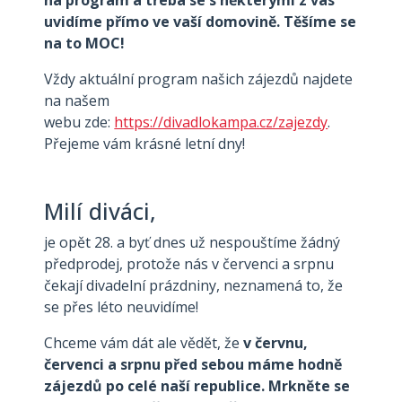
na program a třeba se s některými z vás
uvidíme přímo ve vaší domovině. Těšíme se
na to MOC!
Vždy aktuální program našich zájezdů najdete
na našem
webu zde:
https://divadlokampa.cz/zajezdy
.
Přejeme vám krásné letní dny!
Milí diváci,
je opět 28. a byť dnes už nespouštíme žádný
předprodej, protože nás v červenci a srpnu
čekají divadelní prázdniny, neznamená to, že
se přes léto neuvidíme!
Chceme vám dát ale vědět, že
v červnu,
červenci a srpnu před sebou máme hodně
zájezdů po celé naší republice. Mrkněte se