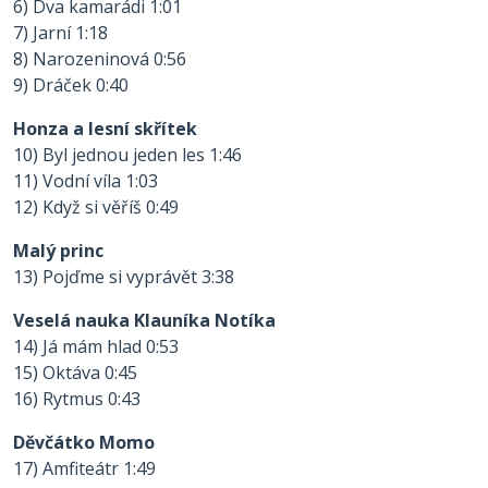
6) Dva kamarádi 1:01
7) Jarní 1:18
8) Narozeninová 0:56
9) Dráček 0:40
Honza a lesní skřítek
10) Byl jednou jeden les 1:46
11) Vodní víla 1:03
12) Když si věříš 0:49
Malý princ
13) Pojďme si vyprávět 3:38
Veselá nauka Klauníka Notíka
14) Já mám hlad 0:53
15) Oktáva 0:45
16) Rytmus 0:43
Děvčátko Momo
17) Amfiteátr 1:49