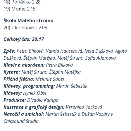
18) Pohádka 2:28
19) Momo 2:15
Škola Malého stromu
20) Ukolébavka 2:08
Celkový čas: 30:17
Zpěv:
Petra Bílková, Vanda Hauserová, Iveta Dušková, Agáta
Dušková, Štěpán Matějka, Matěj Štrunc, Sofia Adamová
Klavír a akordeon:
Petra Bílková
Kytara:
Matěj Štrunc, Štěpán Matějka
Příčná flétna:
Melanie Sabel
Klávesy, programming:
Martin Šebestík
Klávesy:
Hynek Obst
Produkce:
Divadlo Kampa
Ilustrace a grafický design:
Veronika Vacková
Natočil a smíchal:
Martin Šebestík a Dušan Vozáry v
Chicsound Studiu.