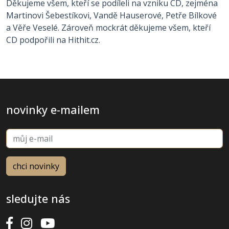
Děkujeme všem, kteří se podíleli na vzniku CD, zejména
Martinovi Šebestíkovi, Vandě Hauserové, Petře Bílkové
a Věře Veselé. Zároveň mockrát děkujeme všem, kteří
CD podpořili na Hithit.cz.
novinky e-mailem
sledujte nás