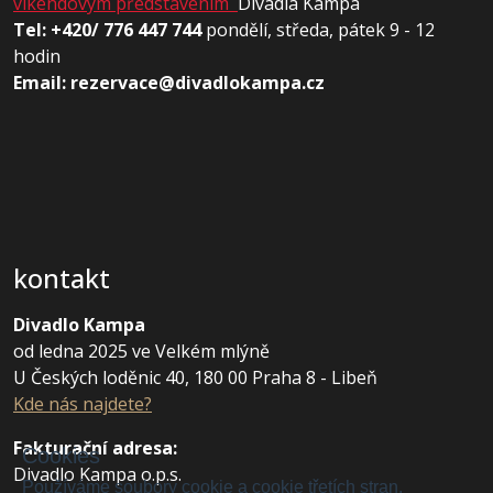
víkendovým představením
Divadla Kampa
Tel: +420/ 776 447 744
pondělí, středa, pátek 9 - 12
hodin
Email: rezervace@divadlokampa.cz
kontakt
Divadlo Kampa
od ledna 2025 ve Velkém mlýně
U Českých loděnic 40, 180 00 Praha 8 - Libeň
Kde nás najdete?
Fakturační adresa
:
Cookies
Divadlo Kampa o.p.s.
Používáme soubory cookie a cookie třetích stran,